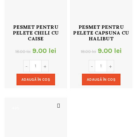
PESMET PENTRU
PESMET PENTRU
PELETE CHILI CU
PELETE CAPSUNA CU
CAISE
HALIBUT
Prețul
Prețul
Prețul
Preț
9.00
lei
9.00
lei
18.00
lei
18.00
lei
inițial
curent
inițial
cure
a
este:
a
este:
ADAUGĂ ÎN COȘ
ADAUGĂ ÎN COȘ
fost:
9.00 lei.
fost:
9.00 
18.00 lei.
18.00 lei.
-50%