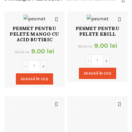
-50%
-50%
PESMET PENTRU
PESMET PENTRU
PELETE MANGO CU
PELETE KRILL
ACID BUTIRIC
Prețul
Preț
9.00
lei
18.00
lei
Prețul
Prețul
9.00
lei
18.00
lei
inițial
cure
inițial
curent
a
este:
a
este:
ADAUGĂ ÎN COȘ
fost:
9.00 
ADAUGĂ ÎN COȘ
fost:
9.00 lei.
18.00 lei.
18.00 lei.
-50%
-50%