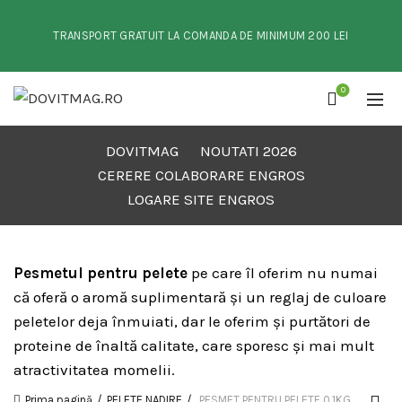
TRANSPORT GRATUIT LA COMANDA DE MINIMUM 200 LEI
0
DOVITMAG
NOUTATI 2026
CERERE COLABORARE ENGROS
LOGARE SITE ENGROS
Pesmetul pentru pelete
pe care îl oferim nu numai
că oferă o aromă suplimentară și un reglaj de culoare
peletelor deja înmuiati, dar le oferim și purtători de
proteine ​​de înaltă calitate, care sporesc și mai mult
atractivitatea momelii.
Prima pagină
PELETE NADIRE
PESMET PENTRU PELETE 0.1KG