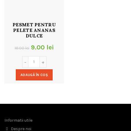
PESMET PENTRU
PELETE ANANAS
DULCE
Prețul
Prețul
9.00
lei
18.00
lei
inițial
curent
a
este:
ADAUGĂ ÎN COȘ
fost:
9.00 lei.
18.00 lei.
Informatii utile
Despre noi