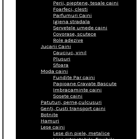
Perii, pieptene, tesale caini
Foarfeci, clesti
Parfumuri Caini
Igiena stradala
Servetele umede caini
Covorase, scutece
Role adezive
Jucarii Caini
Cauciuc, vinil
Plusuri
Sfoara
Moda caini
Fundite Par caini
Papioane Cravate Bascute
Imbracaminte caini
Sosete caini
Patuturi, perne,culcusuri
Genţi, Custi transport caini
Botnite
Hamuri
Lese caini
Lese din piele, metalice