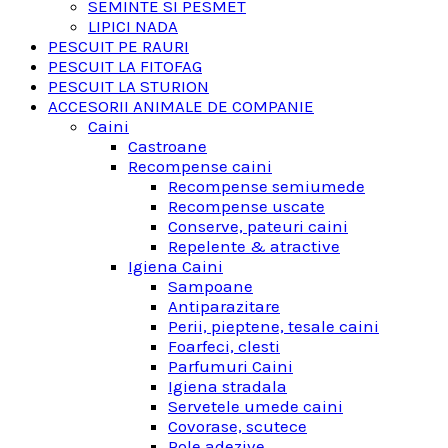
SEMINTE SI PESMET
LIPICI NADA
PESCUIT PE RAURI
PESCUIT LA FITOFAG
PESCUIT LA STURION
ACCESORII ANIMALE DE COMPANIE
Caini
Castroane
Recompense caini
Recompense semiumede
Recompense uscate
Conserve, pateuri caini
Repelente & atractive
Igiena Caini
Sampoane
Antiparazitare
Perii, pieptene, tesale caini
Foarfeci, clesti
Parfumuri Caini
Igiena stradala
Servetele umede caini
Covorase, scutece
Role adezive