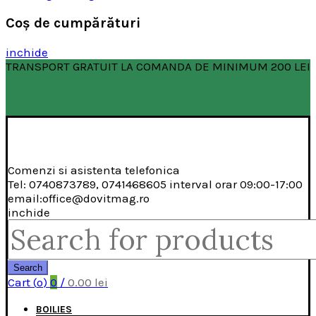
Coş de cumpărături
inchide
TRANSPORT GRATUIT LA COMANDA DE MINIMUM 200 LEI
Comenzi si asistenta telefonica
Tel: 0740873789, 0741468605 interval orar 09:00-17:00
email:office@dovitmag.ro
inchide
Search
for:
Search
Cart (
o
)
0
/
0.00
lei
BOILIES