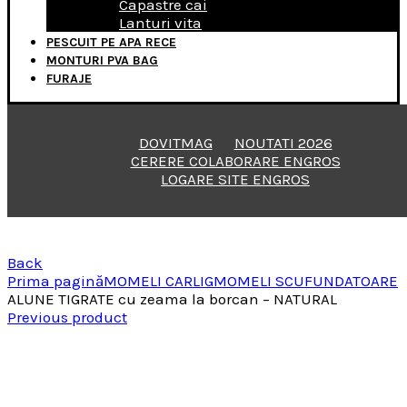
Capastre cai
Lanturi vita
PESCUIT PE APA RECE
MONTURI PVA BAG
FURAJE
DOVITMAG
NOUTATI 2026
CERERE COLABORARE ENGROS
LOGARE SITE ENGROS
Back
Prima pagină
MOMELI CARLIG
MOMELI SCUFUNDATOARE
ALUNE TIGRATE cu zeama la borcan – NATURAL
Previous product