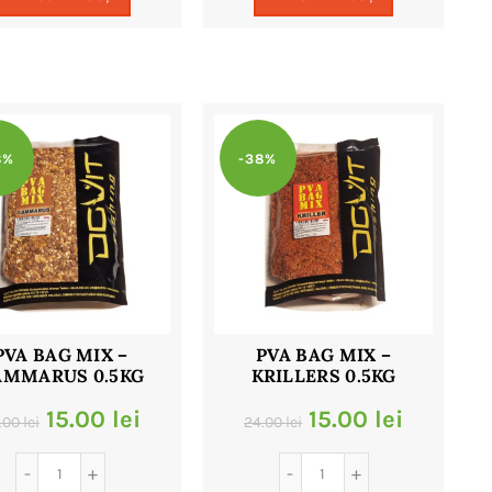
fost:
9.00 lei.
fost:
9.00 lei.
18.00 lei.
18.00 lei.
8%
-38%
PVA BAG MIX –
PVA BAG MIX –
AMMARUS 0.5KG
KRILLERS 0.5KG
Prețul
Prețul
Prețul
Prețul
15.00
lei
15.00
lei
.00
lei
24.00
lei
inițial
curent
inițial
curent