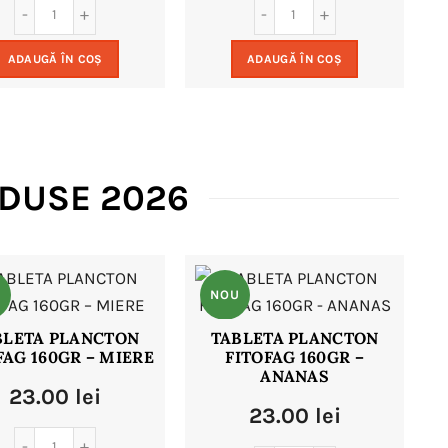
a
este:
a
este:
ADAUGĂ ÎN COȘ
ADAUGĂ ÎN COȘ
fost:
15.00 lei.
fost:
15.00 le
24.00 lei.
24.00 lei.
ODUSE 2026
U
NOU
BLETA PLANCTON
TABLETA PLANCTON
FAG 160GR – MIERE
FITOFAG 160GR –
ANANAS
23.00
lei
23.00
lei