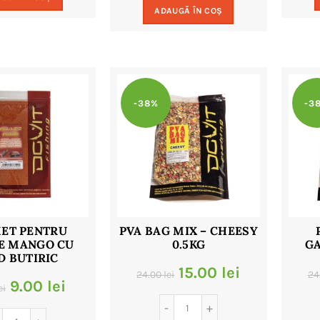
fost:
9.00 lei.
ADAUGĂ ÎN COȘ
fost:
9.00 lei.
18.00 lei.
18.00 lei.
-38%
-3
ET PENTRU
PVA BAG MIX – CHEESY
E MANGO CU
0.5KG
G
D BUTIRIC
Prețul
Prețul
15.00
lei
24.00
lei
24
Prețul
Prețul
9.00
lei
ei
inițial
curent
inițial
curent