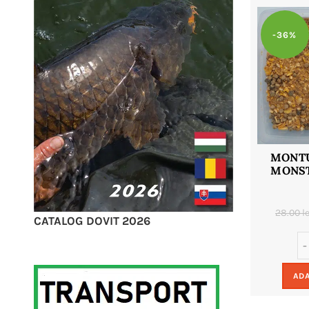
-36%
MONTU
MONST
28.00
le
CATALOG DOVIT 2026
ADA