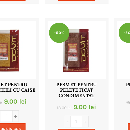
32.00 lei.
32.00 lei.
-50%
-5
ET PENTRU
PESMET PENTRU
P
CHILI CU CAISE
PELETE FICAT
CONDIMENTAT
Prețul
Prețul
9.00
lei
ei
1
Prețul
Prețul
9.00
lei
18.00
lei
inițial
curent
inițial
curent
a
este:
a
este:
UGĂ ÎN COȘ