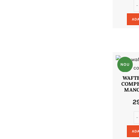
ADA
NOU
WAFTE
COMPE
MANG
2
ADA