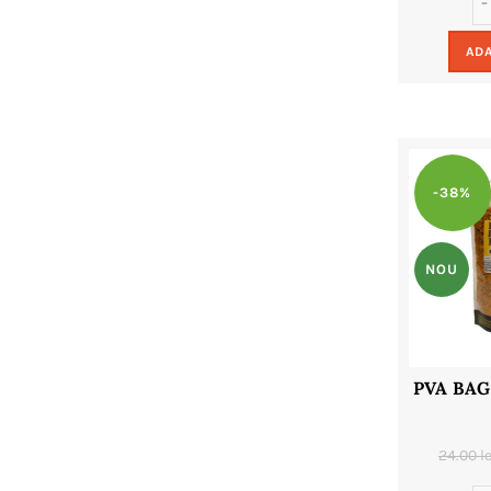
ADA
-38%
NOU
PVA BAG
24.00
le