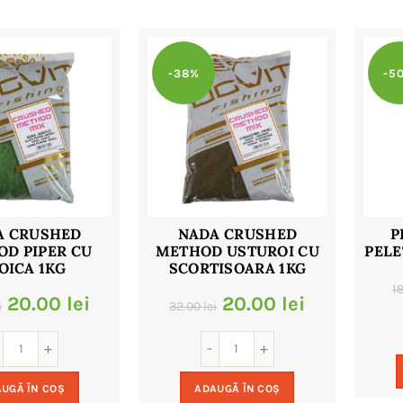
-38%
-5
A CRUSHED
NADA CRUSHED
P
D PIPER CU
METHOD USTUROI CU
PELE
OICA 1KG
SCORTISOARA 1KG
1
Prețul
Prețul
Prețul
Prețul
20.00
lei
20.00
lei
i
32.00
lei
inițial
curent
inițial
curent
a
este:
a
este:
UGĂ ÎN COȘ
ADAUGĂ ÎN COȘ
fost:
20.00 lei.
fost:
20.00 lei.