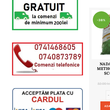
-38%
NAD
METHO
SC
32.00
le
ADA