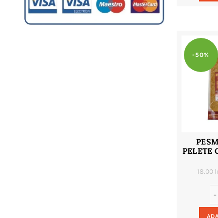
-50%
PESM
PELETE 
18.00
l
ADA