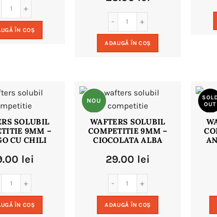
UGĂ ÎN COȘ
ADAUGĂ ÎN COȘ
SOL
NOU
OUT
RS SOLUBIL
WAFTERS SOLUBIL
WA
TITIE 9MM –
COMPETITIE 9MM –
CO
NO
O CU CHILI
CIOCOLATA ALBA
AN
9.00
lei
29.00
lei
UGĂ ÎN COȘ
ADAUGĂ ÎN COȘ