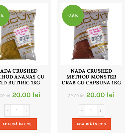
8%
-38%
NADA CRUSHED
NADA CRUSHED
THOD ANANAS CU
METHOD MONSTER
ID BUTIRIC 1KG
CRAB CU CAPSUNA 1KG
Prețul
Prețul
Prețul
Prețul
20.00
lei
20.00
lei
.00
lei
32.00
lei
inițial
curent
inițial
curent
a
este:
a
este:
ADAUGĂ ÎN COȘ
ADAUGĂ ÎN COȘ
fost:
20.00 lei.
fost:
20.00 le
32.00 lei.
32.00 lei.