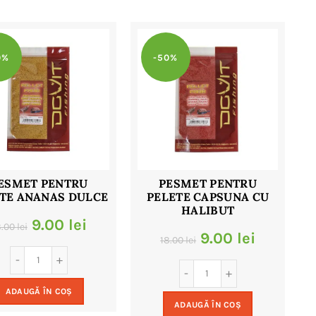
0%
-50%
ESMET PENTRU
PESMET PENTRU
TE ANANAS DULCE
PELETE CAPSUNA CU
HALIBUT
Prețul
Prețul
9.00
lei
8.00
lei
Prețul
Prețul
9.00
lei
18.00
lei
inițial
curent
inițial
curent
a
este:
a
este:
ADAUGĂ ÎN COȘ
fost:
9.00 lei.
ADAUGĂ ÎN COȘ
fost:
9.00 lei.