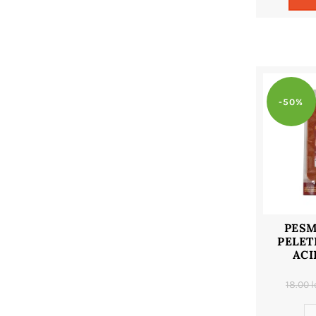
-50%
PESM
PELET
ACI
18.00
l