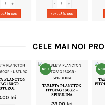
a
este:
a
este:
UGĂ ÎN COȘ
ADAUGĂ ÎN COȘ
fost:
15.00 lei.
fost:
15.00 lei.
24.00 lei.
24.00 lei.
CELE MAI NOI PR
NOU
NO
TA PLANCTON
TA
FAG 160GR –
FITO
TABLETA PLANCTON
STUROI
FITOFAG 160GR –
SPIRULINA
3.00
lei
23.00
lei