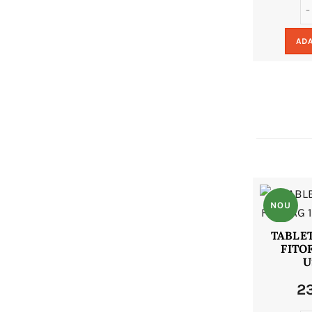
ADA
NOU
TABLE
FITO
U
2