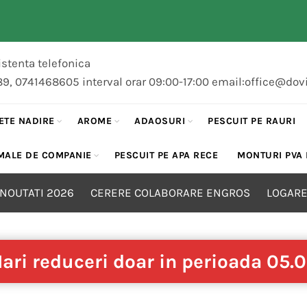
stenta telefonica
89, 0741468605 interval orar 09:00-17:00 email:office@dov
ETE NADIRE
AROME
ADAOSURI
PESCUIT PE RAURI
MALE DE COMPANIE
PESCUIT PE APA RECE
MONTURI PVA
NOUTATI 2026
CERERE COLABORARE ENGROS
LOGARE
ari reduceri doar in perioada 05.