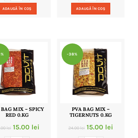
a
este:
a
este:
ADAUGĂ ÎN COȘ
ADAUGĂ ÎN COȘ
fost:
15.00 lei.
fost:
15.00 le
24.00 lei.
24.00 lei.
8%
-38%
 BAG MIX – SPICY
PVA BAG MIX –
RED 0.KG
TIGERNUTS 0.KG
Prețul
Prețul
Prețul
Prețul
15.00
lei
15.00
lei
.00
lei
24.00
lei
inițial
curent
inițial
curent