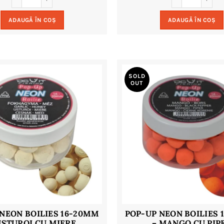
ADAUGĂ ÎN COȘ
ADAUGĂ ÎN COȘ
SOLD
OUT
NEON BOILIES 16-20MM
POP-UP NEON BOILIES
USTUROI CU MIERE
– MANGO CU PIP