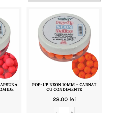
după
cele
mai
recente
CAPSUNA
POP-UP NEON 10MM – CARNAT
NOMIDE
CU CONDIMENTE
28.00
lei