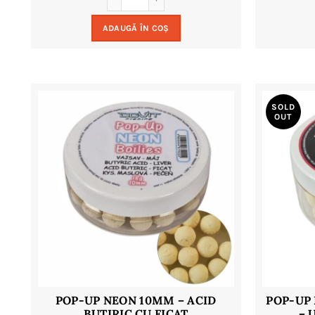
ADAUGĂ ÎN COȘ
SOLD
OUT
POP-UP NEON 10MM – ACID
POP-UP 
BUTIRIC CU FICAT
– 