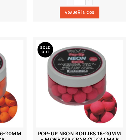
ADAUGĂ ÎN COȘ
SOLD
OUT
 16-20MM
POP-UP NEON BOILIES 16-20MM
ER
– MONSTER CRAB CU CALMAR