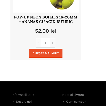
POP-UP NEON BOILIES 16-20MM
– ANANAS CU ACID BUTIRIC
52.00
lei
CITEȘTE MAI MULT
Informatii utile
Plata si Livrare
Despre noi
Cum cumpar