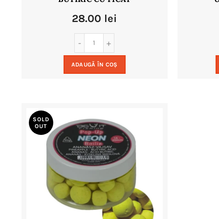
28.00
lei
ADAUGĂ ÎN COȘ
SOLD
OUT