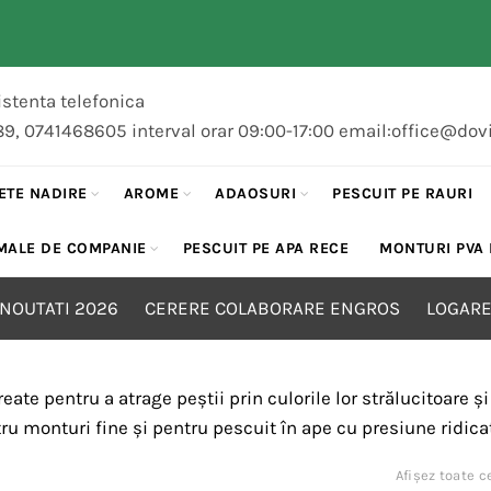
stenta telefonica
89, 0741468605 interval orar 09:00-17:00 email:office@dov
ETE NADIRE
AROME
ADAOSURI
PESCUIT PE RAURI
MALE DE COMPANIE
PESCUIT PE APA RECE
MONTURI PVA
NOUTATI 2026
CERERE COLABORARE ENGROS
LOGARE
eate pentru a atrage peștii prin culorile lor strălucitoare 
tru monturi fine și pentru pescuit în ape cu presiune ridica
Afișez toate c