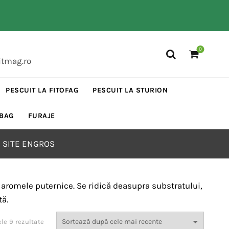
0
itmag.ro
PESCUIT LA FITOFAG
PESCUIT LA STURION
 BAG
FURAJE
 SITE ENGROS
și aromele puternice. Se ridică deasupra substratului,
tă.
Sortat
ele 9 rezultate