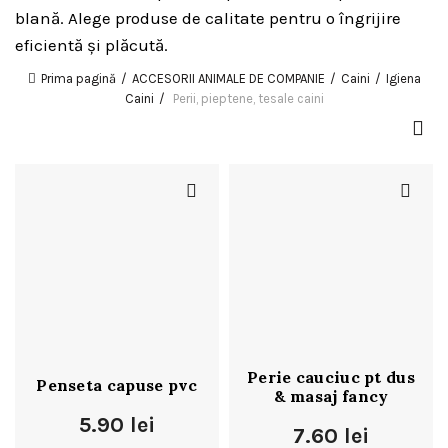
blană. Alege produse de calitate pentru o îngrijire
eficientă și plăcută.
Prima pagină
ACCESORII ANIMALE DE COMPANIE
Caini
Igiena
Caini
Perii, pieptene, tesale caini
Perie cauciuc pt dus
Penseta capuse pvc
& masaj fancy
5.90
lei
7.60
lei