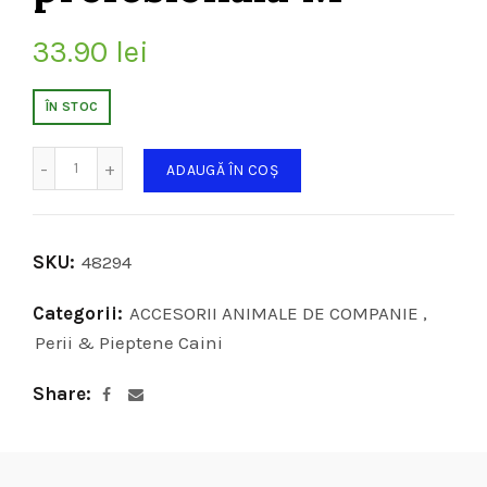
33.90
lei
ÎN STOC
Cantitate
ADAUGĂ ÎN COȘ
SKU:
48294
Categorii:
ACCESORII ANIMALE DE COMPANIE
,
Perii & Pieptene Caini
Share