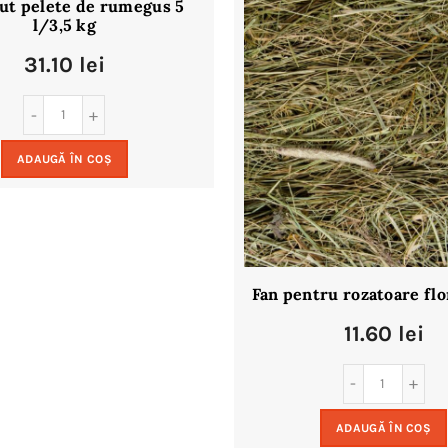
ut pelete de rumegus 5
l/3,5 kg
31.10
lei
ADAUGĂ ÎN COȘ
Fan pentru rozatoare flo
11.60
lei
ADAUGĂ ÎN COȘ