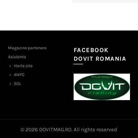
Magazine partenere
FACEBOOK
Asistenta
DOVIT ROMANIA
Harta site
ANPC
SOL
© 2026
DOVITMAG.RO
. All rights reserved