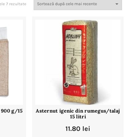
Sortat
ele 7 rezultate
după
cele
mai
recente
 900 g/15
Asternut igenic din rumegus/talaj
15 litri
11.80
lei