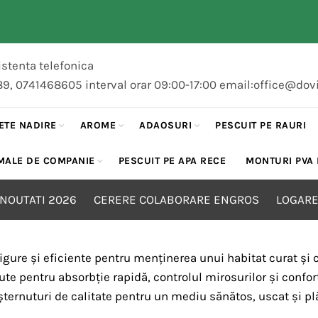
stenta telefonica
89, 0741468605 interval orar 09:00-17:00 email:office@dov
ETE NADIRE
AROME
ADAOSURI
PESCUIT PE RAURI
MALE DE COMPANIE
PESCUIT PE APA RECE
MONTURI PVA
NOUTATI 2026
CERERE COLABORARE ENGROS
LOGARE
sigure și eficiente pentru menținerea unui habitat curat și
te pentru absorbție rapidă, controlul mirosurilor și confort 
șternuturi de calitate pentru un mediu sănătos, uscat și p