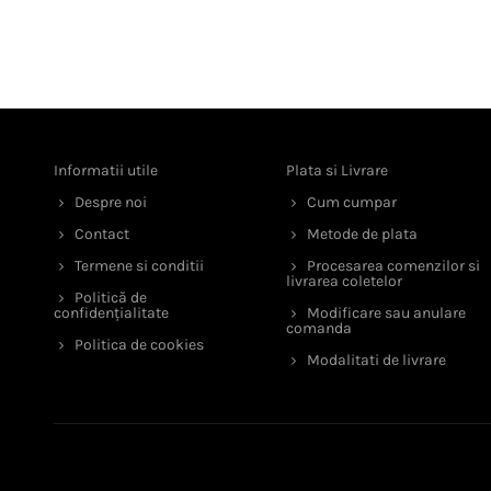
Informatii utile
Plata si Livrare
Despre noi
Cum cumpar
Contact
Metode de plata
Termene si conditii
Procesarea comenzilor si
livrarea coletelor
Politică de
confidențialitate
Modificare sau anulare
comanda
Politica de cookies
Modalitati de livrare