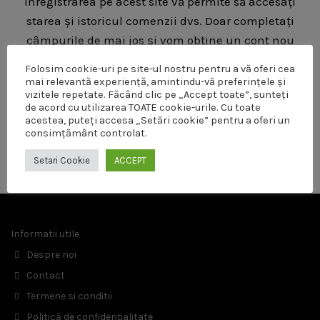
Înregistrarea pe acest site vă permite să accesați
starea și istoricul comenzii dvs.
Doar completați
câmpurile de mai jos și vom obține un cont nou
creat pentru dvs. în cel mai scurt timp.
Vă vom
Folosim cookie-uri pe site-ul nostru pentru a vă oferi cea
cere doar informațiile necesare pentru a face
mai relevantă experiență, amintindu-vă preferințele și
vizitele repetate. Făcând clic pe „Accept toate”, sunteți
procesul de cumpărare mai rapid și mai ușor.
de acord cu utilizarea TOATE cookie-urile. Cu toate
acestea, puteți accesa „Setări cookie” pentru a oferi un
consimțământ controlat.
ÎNREGISTRARE
Setari Cookie
ACCEPT
Informatii utile
Despre noi
Contact
Termene si conditii
Politică de confidențialitate