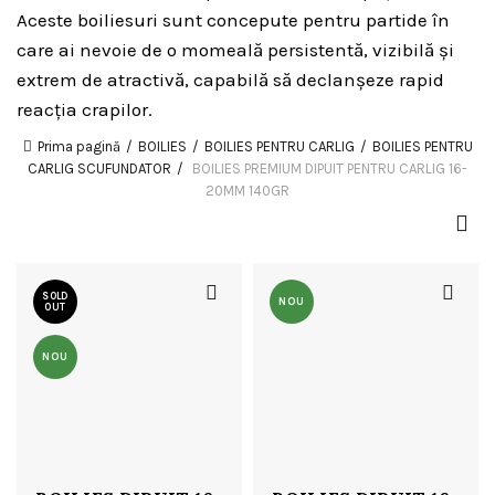
Aceste boiliesuri sunt concepute pentru partide în
care ai nevoie de o momeală persistentă, vizibilă și
extrem de atractivă, capabilă să declanșeze rapid
reacția crapilor.
Prima pagină
BOILIES
BOILIES PENTRU CARLIG
BOILIES PENTRU
CARLIG SCUFUNDATOR
BOILIES PREMIUM DIPUIT PENTRU CARLIG 16-
20MM 140GR
SOLD
NOU
OUT
NOU