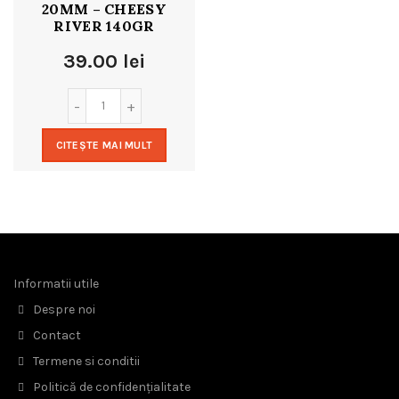
20MM – CHEESY
RIVER 140GR
39.00
lei
CITEȘTE MAI MULT
Informatii utile
Despre noi
Contact
Termene si conditii
Politică de confidențialitate