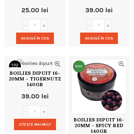
25.00
lei
39.00
lei
ADAUGĂ ÎN COȘ
ADAUGĂ ÎN COȘ
SOLD
NOU
OUT
BOILIES DIPUIT 16-
20MM – TIGERNUTZ
NOU
140GR
39.00
lei
BOILIES DIPUIT 16-
20MM – SPICY RED
CITEȘTE MAI MULT
140GR