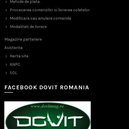
Metode de plata
Procesarea comenzilor si livrarea coletelor
Modificare sau anulare comanda
Modalitati de livrare
Magazine partenere
Asistenta
Harta site
ANPC
SOL
FACEBOOK DOVIT ROMANIA