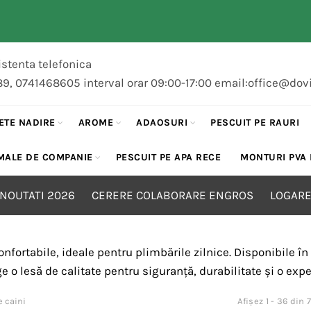
stenta telefonica
89, 0741468605 interval orar 09:00-17:00 email:office@dov
ETE NADIRE
AROME
ADAOSURI
PESCUIT PE RAURI
MALE DE COMPANIE
PESCUIT PE APA RECE
MONTURI PVA
NOUTATI 2026
CERERE COLABORARE ENGROS
LOGARE
onfortabile, ideale pentru plimbările zilnice. Disponibile î
e o lesă de calitate pentru siguranță, durabilitate și o exper
 caini
Afișez 1 - 36 din 