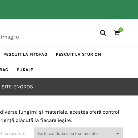
0
itmag.ro
PESCUIT LA FITOFAG
PESCUIT LA STURION
 BAG
FURAJE
 SITE ENGROS
n diverse lungimi și materiale, acestea oferă control
iență plăcută la fiecare ieșire.
Sortat
74 de rezultate