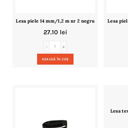
Lesa piele 14 mm/1,2 m nr 2 negru
Lesa pie
27.10
lei
ADAUGĂ ÎN COȘ
Lesa te