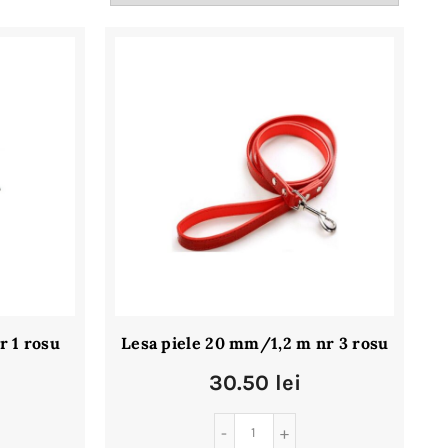
după
cele
mai
recente
r 1 rosu
Lesa piele 20 mm/1,2 m nr 3 rosu
30.50
lei