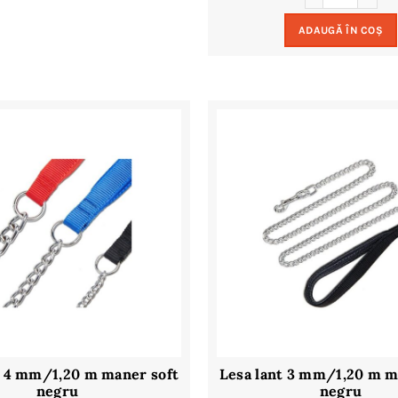
ADAUGĂ ÎN COȘ
t 4 mm/1,20 m maner soft
Lesa lant 3 mm/1,20 m m
negru
negru