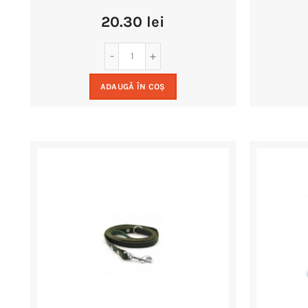
20.30
lei
ADAUGĂ ÎN COȘ