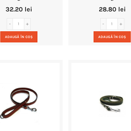
32.20
lei
28.80
lei
ADAUGĂ ÎN COȘ
ADAUGĂ ÎN COȘ