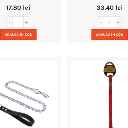
17.80
lei
33.40
lei
ADAUGĂ ÎN COȘ
ADAUGĂ ÎN COȘ