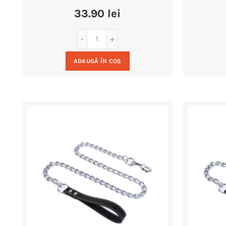
33.90
lei
ADAUGĂ ÎN COȘ