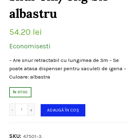
albastru
54.20
lei
Economisesti
– Are snur retractabil cu lungimea de 3m – Se
poate atasa dispenser pentru saculeti de igena –
Culoare: albastra
ÎN STOC
Cantitate
ADAUGĂ ÎN COȘ
SKU:
47501-3