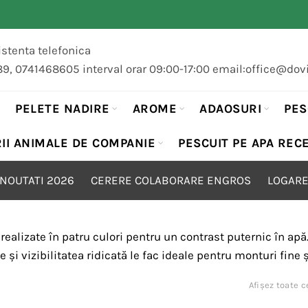
stenta telefonica
89, 0741468605 interval orar 09:00-17:00 email:office@dov
PELETE NADIRE
AROME
ADAOSURI
PES
II ANIMALE DE COMPANIE
PESCUIT PE APA REC
NOUTATI 2026
CERERE COLABORARE ENGROS
LOGARE
realizate în patru culori pentru un contrast puternic în apă
 și vizibilitatea ridicată le fac ideale pentru monturi fine
Afișez toate c