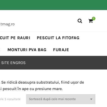
0
itmag.ro
CUIT PE RAURI
PESCUIT LA FITOFAG
E
MONTURI PVA BAG
FURAJE
 SITE ENGROS
. Se ridică deasupra substratului, fiind ușor de
 și pescuit în ape cu presiune mare.
Sortat
ele 5 rezultate
după