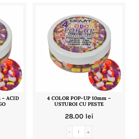
cele
mai
recente
 – ACID
4 COLOR POP-UP 10mm –
GO
USTUROI CU PESTE
28.00
lei