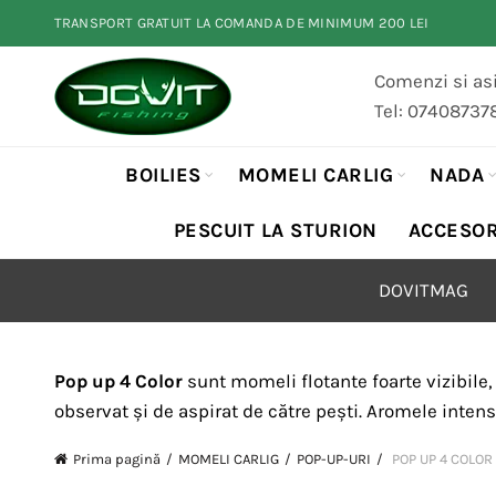
TRANSPORT GRATUIT LA COMANDA DE MINIMUM 200 LEI
Comenzi si asi
Tel: 07408737
BOILIES
MOMELI CARLIG
NADA
PESCUIT LA STURION
ACCESOR
DOVITMAG
Pop up 4 Color
sunt momeli flotante foarte vizibile, 
observat și de aspirat de către pești. Aromele intense
Prima pagină
MOMELI CARLIG
POP-UP-URI
POP UP 4 COLOR