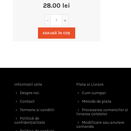
28.00
lei
ADAUGĂ ÎN COȘ
Informatii utile
Plata si Livrare
Despre noi
Cum cumpar
Contact
Metode de plata
Termene si conditii
Procesarea comenzilor si
livrarea coletelor
Politică de
confidențialitate
Modificare sau anulare
comanda
Politica de cookies