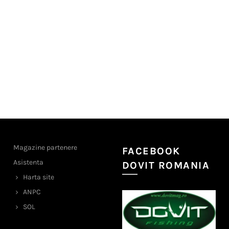
Magazine partenere
FACEBOOK
Asistenta
DOVIT ROMANIA
Harta site
ANPC
SOL