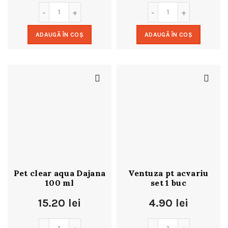
ADAUGĂ ÎN COȘ
ADAUGĂ ÎN COȘ
Pet clear aqua Dajana
Ventuza pt acvariu
100 ml
set 1 buc
15.20
lei
4.90
lei