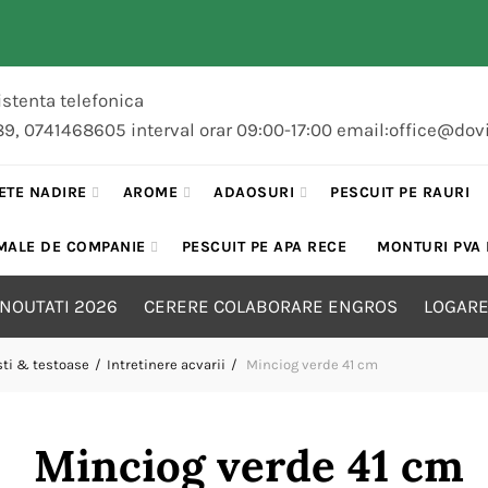
stenta telefonica
89, 0741468605 interval orar 09:00-17:00 email:office@dov
ETE NADIRE
AROME
ADAOSURI
PESCUIT PE RAURI
MALE DE COMPANIE
PESCUIT PE APA RECE
MONTURI PVA
NOUTATI 2026
CERERE COLABORARE ENGROS
LOGARE
sti & testoase
Intretinere acvarii
Minciog verde 41 cm
Minciog verde 41 cm