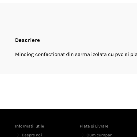
Descriere
Minciog confectionat din sarma izolata cu pvc si pl
Informatii utile
Plata si Livrare
Despre noi
Cum cumpar