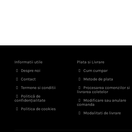
Informatii utile
Plata si Livrare
Despre noi
Cum cumpar
Contact
Metode de plata
Termene si conditii
Procesarea comenzilor si
livrarea coletelor
Politică de
confidențialitate
Modificare sau anulare
comanda
Politica de cookies
Modalitati de livrare