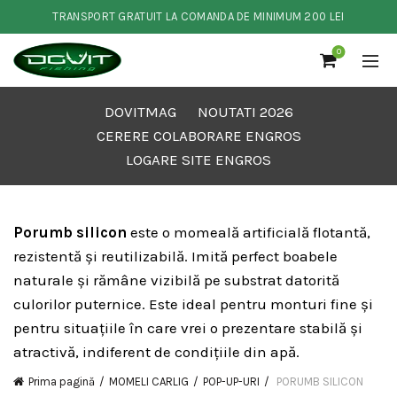
TRANSPORT GRATUIT LA COMANDA DE MINIMUM 200 LEI
0
DOVITMAG
NOUTATI 2026
CERERE COLABORARE ENGROS
LOGARE SITE ENGROS
Porumb silicon
este o momeală artificială flotantă,
rezistentă și reutilizabilă. Imită perfect boabele
naturale și rămâne vizibilă pe substrat datorită
culorilor puternice. Este ideal pentru monturi fine și
pentru situațiile în care vrei o prezentare stabilă și
atractivă, indiferent de condițiile din apă.
Prima pagină
MOMELI CARLIG
POP-UP-URI
PORUMB SILICON