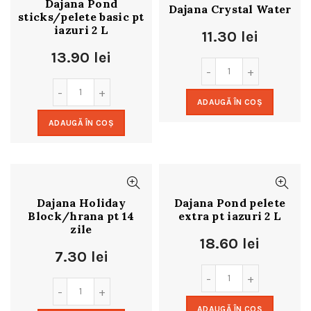
Dajana Pond
Dajana Crystal Water
sticks/pelete basic pt
iazuri 2 L
11.30
lei
13.90
lei
ADAUGĂ ÎN COȘ
ADAUGĂ ÎN COȘ
Dajana Holiday
Dajana Pond pelete
Block/hrana pt 14
extra pt iazuri 2 L
zile
18.60
lei
7.30
lei
ADAUGĂ ÎN COȘ