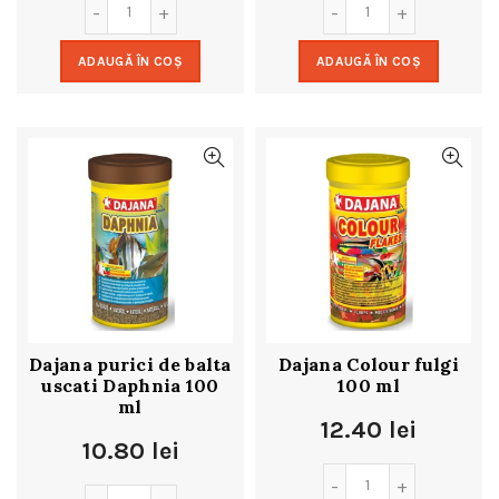
ADAUGĂ ÎN COȘ
ADAUGĂ ÎN COȘ
Dajana purici de balta
Dajana Colour fulgi
uscati Daphnia 100
100 ml
ml
12.40
lei
10.80
lei