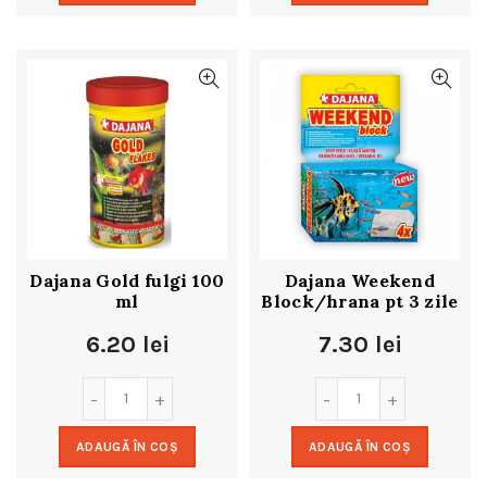
Dajana Gold fulgi 100
Dajana Weekend
ml
Block/hrana pt 3 zile
6.20
lei
7.30
lei
ADAUGĂ ÎN COȘ
ADAUGĂ ÎN COȘ