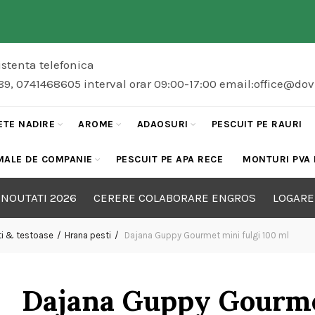
stenta telefonica
89, 0741468605 interval orar 09:00-17:00 email:office@do
ETE NADIRE
AROME
ADAOSURI
PESCUIT PE RAURI
MALE DE COMPANIE
PESCUIT PE APA RECE
MONTURI PVA
NOUTATI 2026
CERERE COLABORARE ENGROS
LOGARE
ti & testoase
Hrana pesti
Dajana Guppy Gourmet mini fulgi 100 ml
Dajana Guppy Gourmet