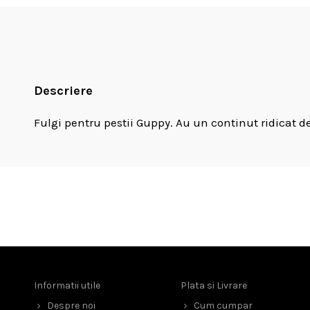
Descriere
Fulgi pentru pestii Guppy. Au un continut ridicat d
Informatii utile
Plata si Livrare
Despre noi
Cum cumpar