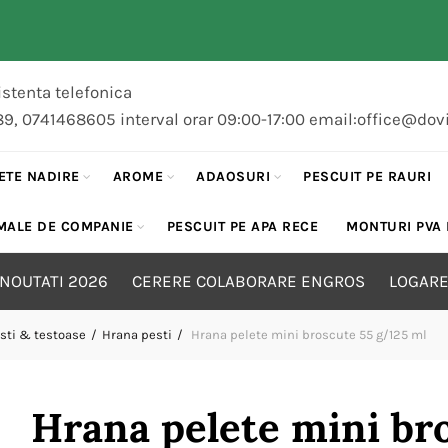
stenta telefonica
89, 0741468605 interval orar 09:00-17:00 email:office@dov
ETE NADIRE
AROME
ADAOSURI
PESCUIT PE RAURI
MALE DE COMPANIE
PESCUIT PE APA RECE
MONTURI PVA
NOUTATI 2026
CERERE COLABORARE ENGROS
LOGARE
sti & testoase
Hrana pesti
Hrana pelete mini broscute 55 g/125 ml
Hrana pelete mini br