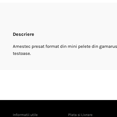
Descriere
Amestec presat format din mini pelete din gamarus, 
testoase.
Informatii utile
Plata si Livrare