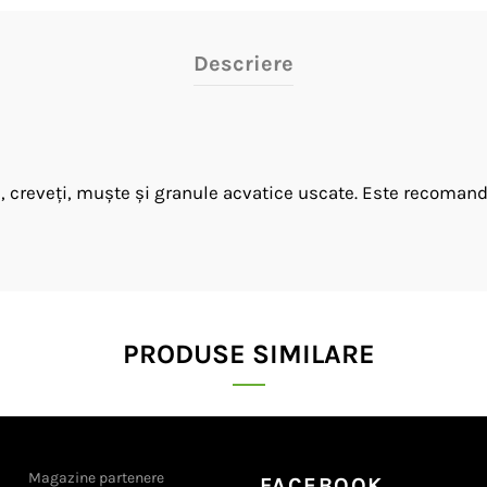
Descriere
creveți, muște și granule acvatice uscate. Este recomanda
PRODUSE SIMILARE
Magazine partenere
FACEBOOK