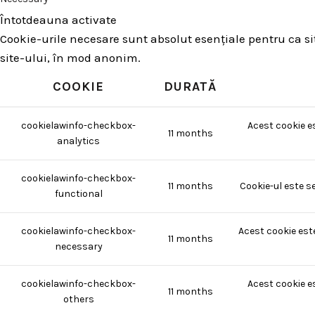
Întotdeauna activate
Cookie-urile necesare sunt absolut esențiale pentru ca site
site-ului, în mod anonim.
COOKIE
DURATĂ
cookielawinfo-checkbox-
Acest cookie e
11 months
analytics
cookielawinfo-checkbox-
11 months
Cookie-ul este s
functional
cookielawinfo-checkbox-
Acest cookie est
11 months
necessary
cookielawinfo-checkbox-
Acest cookie e
11 months
others