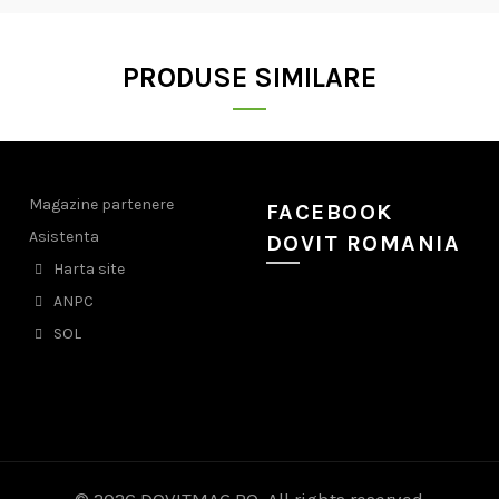
PRODUSE SIMILARE
Magazine partenere
FACEBOOK
Asistenta
DOVIT ROMANIA
Harta site
ANPC
SOL
© 2026
DOVITMAG.RO
. All rights reserved