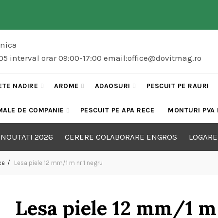
onica
5 interval orar 09:00-17:00 email:office@dovitmag.ro
ETE NADIRE
AROME
ADAOSURI
PESCUIT PE RAURI
MALE DE COMPANIE
PESCUIT PE APA RECE
MONTURI PVA
NOUTATI 2026
CERERE COLABORARE ENGROS
LOGARE
ce
Lesa piele 12 mm/1 m nr 1 negru
Lesa piele 12 mm/1 m