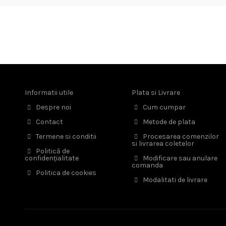
Informatii utile
Plata si Livrare
Despre noi
Cum cumpar
Contact
Metode de plata
Termene si conditii
Procesarea comenzilor
si livrarea coletelor
Politică de
confidențialitate
Modificare sau anulare
comanda
Politica de cookies
Modalitati de livrare