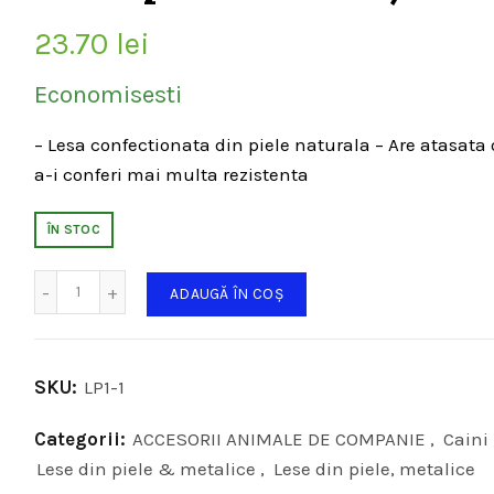
23.70
lei
Economisesti
– Lesa confectionata din piele naturala – Are atasata
a-i conferi mai multa rezistenta
ÎN STOC
Cantitate
ADAUGĂ ÎN COȘ
SKU:
LP1-1
Categorii:
ACCESORII ANIMALE DE COMPANIE
,
Caini
Lese din piele & metalice
,
Lese din piele, metalice