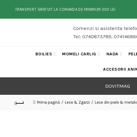
TRANSPORT GRATUIT LA COMANDA DE MINIMUM 200 LEI
Comenzi si asistenta telef
Tel: 0740873789, 074146860
BOILIES
MOMELI CARLIG
NADA
PEL
ACCESORII ANI
DOVITMAG
Prima pagină
Lese & Zgarzi
Lese din piele & metali