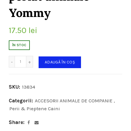
Yommy
17.50
lei
ÎN STOC
Cantitate
ADAUGĂ ÎN COȘ
SKU:
13834
Categorii:
ACCESORII ANIMALE DE COMPANIE
,
Perii & Pieptene Caini
Share