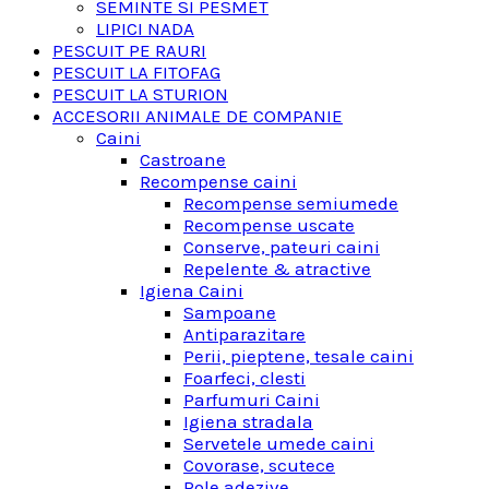
SEMINTE SI PESMET
LIPICI NADA
PESCUIT PE RAURI
PESCUIT LA FITOFAG
PESCUIT LA STURION
ACCESORII ANIMALE DE COMPANIE
Caini
Castroane
Recompense caini
Recompense semiumede
Recompense uscate
Conserve, pateuri caini
Repelente & atractive
Igiena Caini
Sampoane
Antiparazitare
Perii, pieptene, tesale caini
Foarfeci, clesti
Parfumuri Caini
Igiena stradala
Servetele umede caini
Covorase, scutece
Role adezive