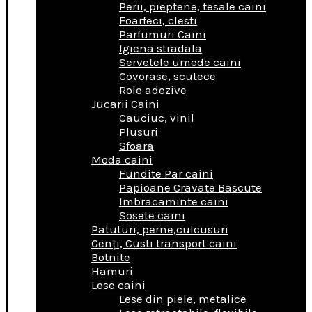
Perii, pieptene, tesale caini
Foarfeci, clesti
Parfumuri Caini
Igiena stradala
Servetele umede caini
Covorase, scutece
Role adezive
Jucarii Caini
Cauciuc, vinil
Plusuri
Sfoara
Moda caini
Fundite Par caini
Papioane Cravate Bascute
Imbracaminte caini
Sosete caini
Patuturi, perne,culcusuri
Genţi, Custi transport caini
Botnite
Hamuri
Lese caini
Lese din piele, metalice