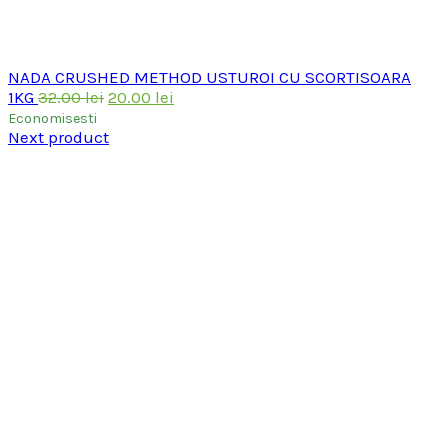
NADA CRUSHED METHOD USTUROI CU SCORTISOARA
Prețul
Prețul
1KG
32.00
lei
20.00
lei
inițial
curent
Economisesti
a
este:
Next product
fost:
20.00 lei.
32.00 lei.