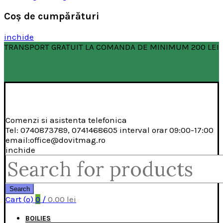
Coş de cumpărături
inchide
TRANSPORT GRATUIT LA COMANDA DE MINIMUM 200 LEI
Comenzi si asistenta telefonica
Tel: 0740873789, 0741468605 interval orar 09:00-17:00
email:office@dovitmag.ro
inchide
Search
for:
Search
Cart (
o
)
0
/
0.00
lei
BOILIES