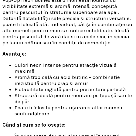
Pop-Up Neon Boilies este o momeală flotantă cu
vizibilitate extremă și aromă intensă, concepută
pentru pescuitul în straturile superioare ale apei.
Datorită flotabilității sale precise și structurii versatile,
poate fi folosită atât individual, cât și în combinație cu
alte momeli pentru monturi critice echilibrate. Ideală
pentru pescuitul de vară dar si in apele reci, în special
pe lacuri adânci sau în condiții de competiție.
Avantaje:
Culori neon intense pentru atracție vizuală
maximă
Aromă tropicală cu acid butiric – combinație
irezistibilă pentru crap și amur
Flotabilitate reglată pentru prezentare perfectă
Structură ideală pentru montare pe țepușă sau fir
de păr
Poate fi folosită pentru ușurarea altor momeli
scufundătoare
Când și cum se folosește: