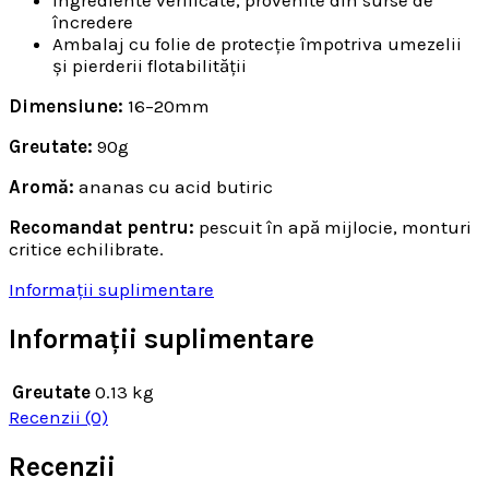
Ingrediente verificate, provenite din surse de
încredere
Ambalaj cu folie de protecție împotriva umezelii
și pierderii flotabilității
Dimensiune:
16–20mm
Greutate:
90g
Aromă:
ananas cu acid butiric
Recomandat pentru:
pescuit în apă mijlocie, monturi
critice echilibrate.
Informații suplimentare
Informații suplimentare
Greutate
0.13 kg
Recenzii (0)
Recenzii