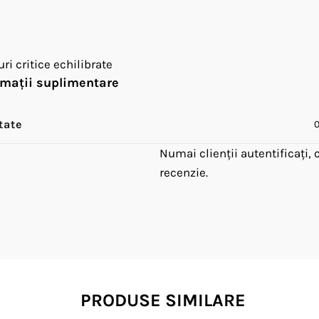
ri critice echilibrate
rmații suplimentare
tate
0
Numai clienții autentificați,
recenzie.
PRODUSE SIMILARE