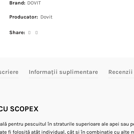
Brand:
DOVIT
Producator:
Dovit
Share
scriere
Informații suplimentare
Recenzii
CU SCOPEX
ă pentru pescuitul în straturile superioare ale apei sau pe
 poate fi folosită atât individual, cât și în combinație cu 