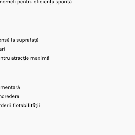
momeli pentru eficiență sporită
tensă la suprafață
ari
ntru atracție maximă
limentară
încredere
erii flotabilității