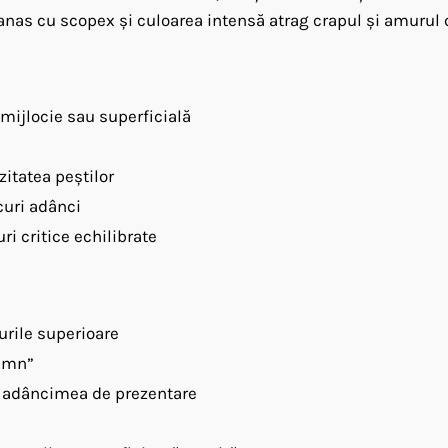
 cu scopex și culoarea intensă atrag crapul și amurul chia
 mijlocie sau superficială
zitatea peștilor
curi adânci
i critice echilibrate
urile superioare
lumn”
la adâncimea de prezentare