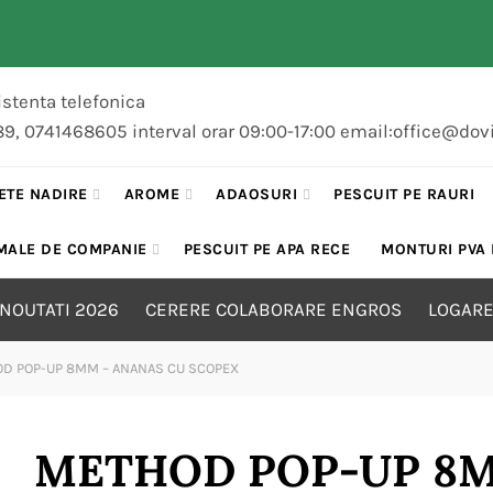
stenta telefonica
89, 0741468605 interval orar 09:00-17:00 email:office@dov
ETE NADIRE
AROME
ADAOSURI
PESCUIT PE RAURI
MALE DE COMPANIE
PESCUIT PE APA RECE
MONTURI PVA
NOUTATI 2026
CERERE COLABORARE ENGROS
LOGARE
D POP-UP 8MM – ANANAS CU SCOPEX
METHOD POP-UP 8M