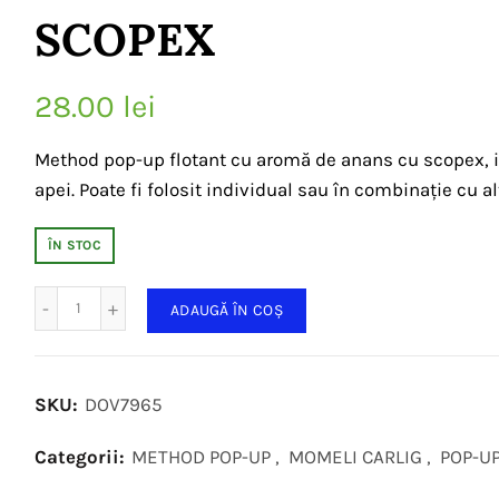
SCOPEX
28.00
lei
Method pop-up flotant cu aromă de anans cu scopex, id
apei. Poate fi folosit individual sau în combinație cu a
ÎN STOC
Cantitate
ADAUGĂ ÎN COȘ
SKU:
DOV7965
Categorii:
METHOD POP-UP
,
MOMELI CARLIG
,
POP-UP