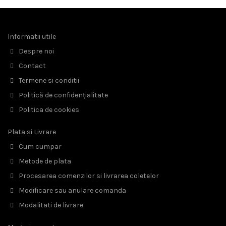
Informatii utile
Despre noi
Contact
Termene si conditii
Politică de confidențialitate
Politica de cookies
Plata si Livrare
Cum cumpar
Metode de plata
Procesarea comenzilor si livrarea coletelor
Modificare sau anulare comanda
Modalitati de livrare