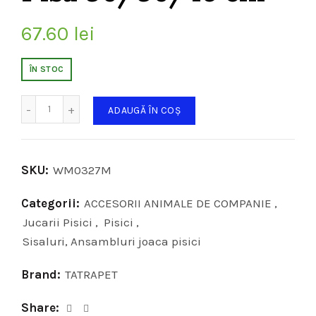
67.60
lei
ÎN STOC
Cantitate
ADAUGĂ ÎN COȘ
SKU:
WM0327M
Categorii:
ACCESORII ANIMALE DE COMPANIE
,
Jucarii Pisici
,
Pisici
,
Sisaluri, Ansambluri joaca pisici
Brand:
TATRAPET
Share