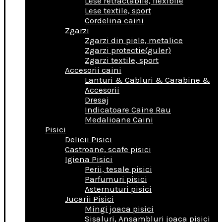
Lese retractabile, flexibile
Lese textile, sport
Cordelina caini
Zgarzi
Zgarzi din piele, metalice
Zgarzi protectie(guler)
Zgarzi textile, sport
Accesorii caini
Lanturi & Cabluri & Carabine &
Accesorii
Dresaj
Indicatoare Caine Rau
Medalioane Caini
Pisici
Delicii Pisici
Castroane, scafe pisici
Igiena Pisici
Perii, tesale pisici
Parfumuri pisici
Asternuturi pisici
Jucarii Pisici
Mingi joaca pisici
Sisaluri, Ansambluri joaca pisici