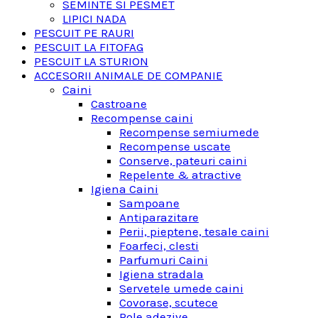
SEMINTE SI PESMET
LIPICI NADA
PESCUIT PE RAURI
PESCUIT LA FITOFAG
PESCUIT LA STURION
ACCESORII ANIMALE DE COMPANIE
Caini
Castroane
Recompense caini
Recompense semiumede
Recompense uscate
Conserve, pateuri caini
Repelente & atractive
Igiena Caini
Sampoane
Antiparazitare
Perii, pieptene, tesale caini
Foarfeci, clesti
Parfumuri Caini
Igiena stradala
Servetele umede caini
Covorase, scutece
Role adezive