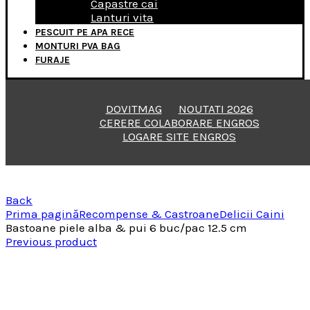
Capastre cai
Lanturi vita
PESCUIT PE APA RECE
MONTURI PVA BAG
FURAJE
DOVITMAG
NOUTATI 2026
CERERE COLABORARE ENGROS
LOGARE SITE ENGROS
Back
Prima pagină
Recompense & Castroane
Delicii Caini
Bastoane piele alba & pui 6 buc/pac 12.5 cm
Previous product