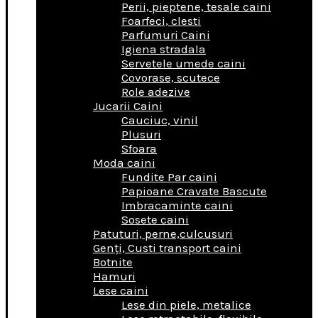
Perii, pieptene, tesale caini
Foarfeci, clesti
Parfumuri Caini
Igiena stradala
Servetele umede caini
Covorase, scutece
Role adezive
Jucarii Caini
Cauciuc, vinil
Plusuri
Sfoara
Moda caini
Fundite Par caini
Papioane Cravate Bascute
Imbracaminte caini
Sosete caini
Patuturi, perne,culcusuri
Genţi, Custi transport caini
Botnite
Hamuri
Lese caini
Lese din piele, metalice