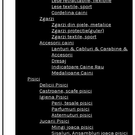
Lese retractabile, flexibile
Lese textile, sport
Cordelina caini
Zgarzi
Zgarzi din piele, metalice
Zgarzi protectie(guler)
Zgarzi textile, sport
Accesorii caini
Lanturi & Cabluri & Carabine &
Accesorii
Dresaj
Indicatoare Caine Rau
Medalioane Caini
Pisici
Delicii Pisici
Castroane, scafe pisici
Igiena Pisici
Perii, tesale pisici
Parfumuri pisici
Asternuturi pisici
Jucarii Pisici
Mingi joaca pisici
Sisaluri, Ansambluri joaca pisici