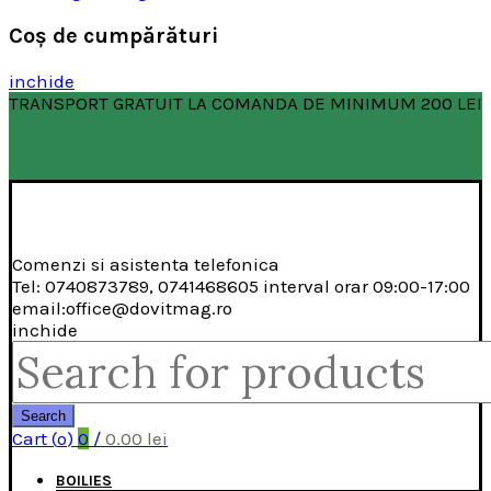
Coş de cumpărături
inchide
TRANSPORT GRATUIT LA COMANDA DE MINIMUM 200 LEI
Comenzi si asistenta telefonica
Tel: 0740873789, 0741468605 interval orar 09:00-17:00
email:office@dovitmag.ro
inchide
Search
for:
Search
Cart (
o
)
0
/
0.00
lei
BOILIES