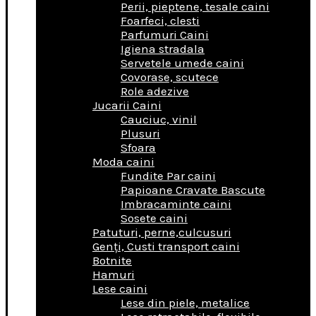
Perii, pieptene, tesale caini
Foarfeci, clesti
Parfumuri Caini
Igiena stradala
Servetele umede caini
Covorase, scutece
Role adezive
Jucarii Caini
Cauciuc, vinil
Plusuri
Sfoara
Moda caini
Fundite Par caini
Papioane Cravate Bascute
Imbracaminte caini
Sosete caini
Patuturi, perne,culcusuri
Genţi, Custi transport caini
Botnite
Hamuri
Lese caini
Lese din piele, metalice