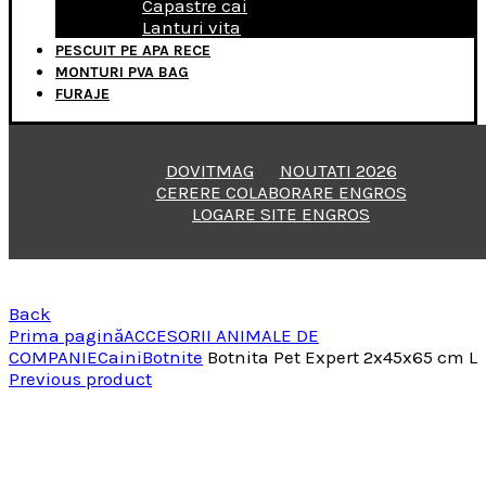
Capastre cai
Lanturi vita
PESCUIT PE APA RECE
MONTURI PVA BAG
FURAJE
DOVITMAG
NOUTATI 2026
CERERE COLABORARE ENGROS
LOGARE SITE ENGROS
Back
Prima pagină
ACCESORII ANIMALE DE
COMPANIE
Caini
Botnite
Botnita Pet Expert 2x45x65 cm L
Previous product