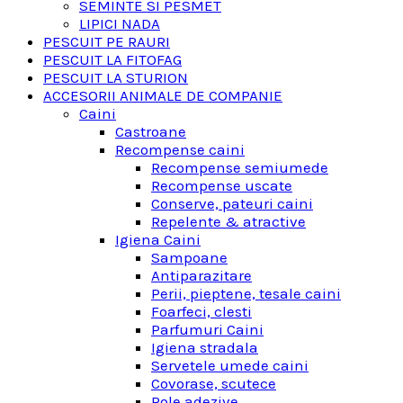
SEMINTE SI PESMET
LIPICI NADA
PESCUIT PE RAURI
PESCUIT LA FITOFAG
PESCUIT LA STURION
ACCESORII ANIMALE DE COMPANIE
Caini
Castroane
Recompense caini
Recompense semiumede
Recompense uscate
Conserve, pateuri caini
Repelente & atractive
Igiena Caini
Sampoane
Antiparazitare
Perii, pieptene, tesale caini
Foarfeci, clesti
Parfumuri Caini
Igiena stradala
Servetele umede caini
Covorase, scutece
Role adezive