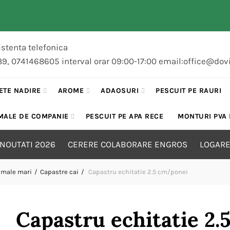
stenta telefonica
89, 0741468605 interval orar 09:00-17:00 email:office@dov
ETE NADIRE
AROME
ADAOSURI
PESCUIT PE RAURI
MALE DE COMPANIE
PESCUIT PE APA RECE
MONTURI PVA
NOUTATI 2026
CERERE COLABORARE ENGROS
LOGARE
imale mari
Capastre cai
Capastru echitatie 2.5 cm/ponei
Capastru echitatie 2