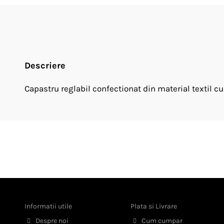
Descriere
Capastru reglabil confectionat din material textil c
Informatii utile
Plata si Livrare
Despre noi
Cum cumpar