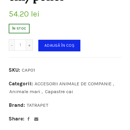
54.20
lei
ÎN STOC
Cantitate
ADAUGĂ ÎN COȘ
SKU:
CAP01
Categorii:
ACCESORII ANIMALE DE COMPANIE
,
Animale mari
,
Capastre cai
Brand:
TATRAPET
Share