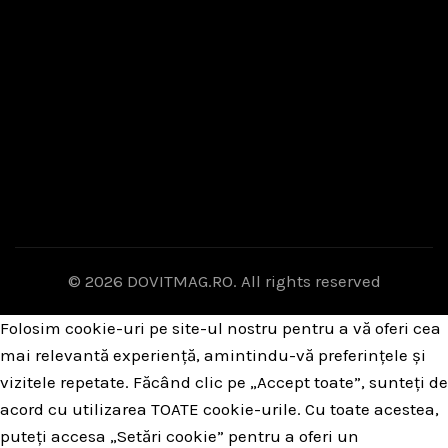
© 2026
DOVITMAG.RO
. All rights reserved
Folosim cookie-uri pe site-ul nostru pentru a vă oferi cea
mai relevantă experiență, amintindu-vă preferințele și
vizitele repetate. Făcând clic pe „Accept toate”, sunteți de
acord cu utilizarea TOATE cookie-urile. Cu toate acestea,
puteți accesa „Setări cookie” pentru a oferi un