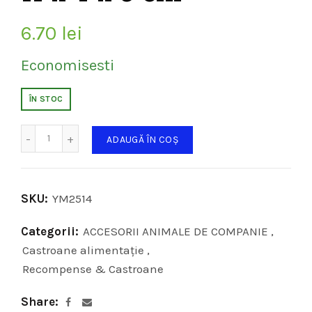
6.70
lei
Economisesti
ÎN STOC
Cantitate
ADAUGĂ ÎN COȘ
SKU:
YM2514
Categorii:
ACCESORII ANIMALE DE COMPANIE
,
Castroane alimentaţie
,
Recompense & Castroane
Share