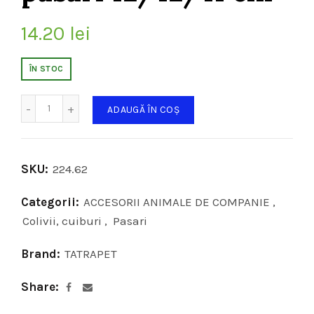
14.20
lei
ÎN STOC
Cantitate
ADAUGĂ ÎN COȘ
SKU:
224.62
Categorii:
ACCESORII ANIMALE DE COMPANIE
,
Colivii, cuiburi
,
Pasari
Brand:
TATRAPET
Share