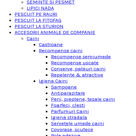
SEMINTE SI PESMET
LIPICI NADA
PESCUIT PE RAURI
PESCUIT LA FITOFAG
PESCUIT LA STURION
ACCESORII ANIMALE DE COMPANIE
Caini
Castroane
Recompense caini
Recompense semiumede
Recompense uscate
Conserve, pateuri caini
Repelente & atractive
Igiena Caini
Sampoane
Antiparazitare
Perii, pieptene, tesale caini
Foarfeci, clesti
Parfumuri Caini
Igiena stradala
Servetele umede caini
Covorase, scutece
Role adezive