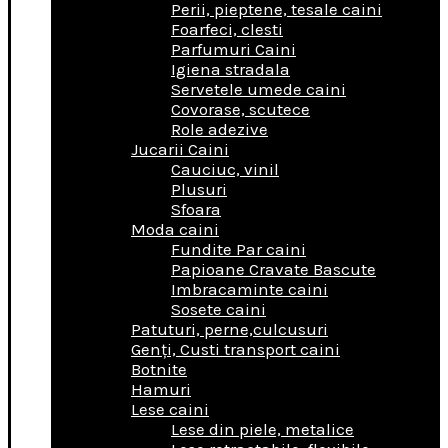
Perii, pieptene, tesale caini
Foarfeci, clesti
Parfumuri Caini
Igiena stradala
Servetele umede caini
Covorase, scutece
Role adezive
Jucarii Caini
Cauciuc, vinil
Plusuri
Sfoara
Moda caini
Fundite Par caini
Papioane Cravate Bascute
Imbracaminte caini
Sosete caini
Patuturi, perne,culcusuri
Genţi, Custi transport caini
Botnite
Hamuri
Lese caini
Lese din piele, metalice