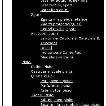
Lese retractabile, flexibile
Lese textile, sport
Cordelina caini
Zgarzi
Zgarzi din piele, metalice
Zgarzi protectie(guler)
Zgarzi textile, sport
Accesorii caini
Lanturi & Cabluri & Carabine &
Accesorii
Dresaj
Indicatoare Caine Rau
Medalioane Caini
Pisici
Delicii Pisici
Castroane, scafe pisici
Igiena Pisici
Perii, tesale pisici
Parfumuri pisici
Asternuturi pisici
Jucarii Pisici
Mingi joaca pisici
Sisaluri, Ansambluri joaca pisici