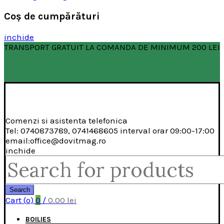
Coş de cumpărături
inchide
TRANSPORT GRATUIT LA COMANDA DE MINIMUM 200 LEI
Comenzi si asistenta telefonica
Tel: 0740873789, 0741468605 interval orar 09:00-17:00
email:office@dovitmag.ro
inchide
Search
for:
Search
Cart (
o
)
0
/
0.00
lei
BOILIES