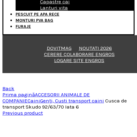
Capastre cai
Lanturi vita
PESCUIT PE APA RECE
MONTURI PVA BAG
FURAJE
DOVITMAG
NOUTATI 2026
CERERE COLABORARE ENGROS
LOGARE SITE ENGROS
Back
Prima pagină
ACCESORII ANIMALE DE
COMPANIE
Caini
Genţi, Custi transport caini
Cusca de
transport Skudo 92/63/70 Iata 6
Previous product