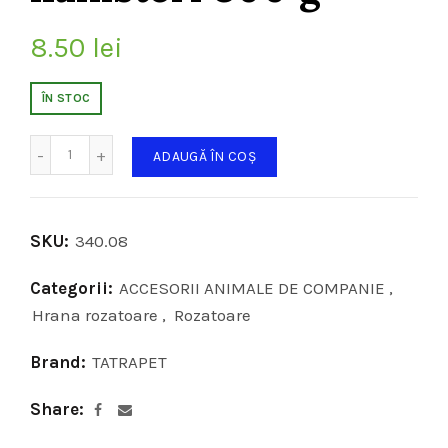
8.50
lei
ÎN STOC
Cantitate
ADAUGĂ ÎN COȘ
SKU:
340.08
Categorii:
ACCESORII ANIMALE DE COMPANIE
,
Hrana rozatoare
,
Rozatoare
Brand:
TATRAPET
Share