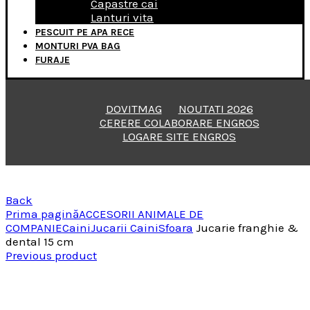
Capastre cai
Lanturi vita
PESCUIT PE APA RECE
MONTURI PVA BAG
FURAJE
DOVITMAG
NOUTATI 2026
CERERE COLABORARE ENGROS
LOGARE SITE ENGROS
Back
Prima pagină
ACCESORII ANIMALE DE
COMPANIE
Caini
Jucarii Caini
Sfoara
Jucarie franghie &
dental 15 cm
Previous product