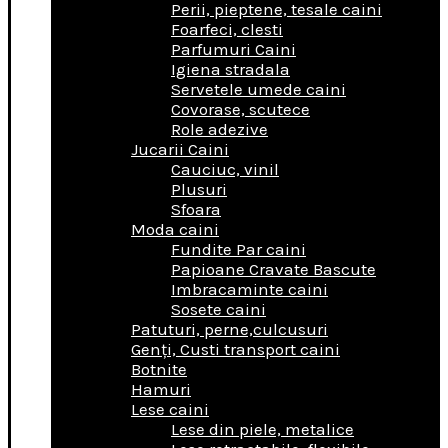
Perii, pieptene, tesale caini
Foarfeci, clesti
Parfumuri Caini
Igiena stradala
Servetele umede caini
Covorase, scutece
Role adezive
Jucarii Caini
Cauciuc, vinil
Plusuri
Sfoara
Moda caini
Fundite Par caini
Papioane Cravate Bascute
Imbracaminte caini
Sosete caini
Patuturi, perne,culcusuri
Genţi, Custi transport caini
Botnite
Hamuri
Lese caini
Lese din piele, metalice