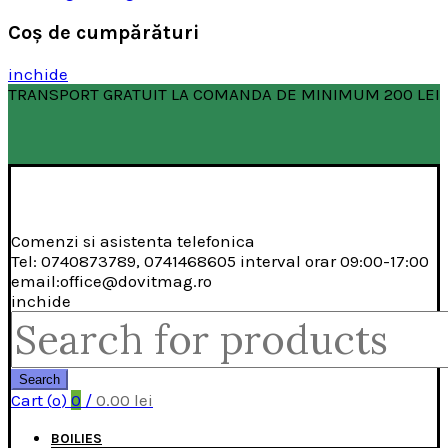
Coş de cumpărături
inchide
TRANSPORT GRATUIT LA COMANDA DE MINIMUM 200 LEI
Comenzi si asistenta telefonica
Tel: 0740873789, 0741468605 interval orar 09:00-17:00
email:office@dovitmag.ro
inchide
Search
for:
Search
Cart (
o
)
0
/
0.00
lei
BOILIES