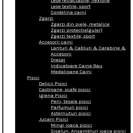
Lese retractabile, flexibile
Lese textile, sport
Cordelina caini
Zgarzi
Zgarzi din piele, metalice
Zgarzi protectie(guler)
Zgarzi textile, sport
Accesorii caini
Lanturi & Cabluri & Carabine &
Accesorii
Dresaj
Indicatoare Caine Rau
Medalioane Caini
Pisici
Delicii Pisici
Castroane, scafe pisici
Igiena Pisici
Perii, tesale pisici
Parfumuri pisici
Asternuturi pisici
Jucarii Pisici
Mingi joaca pisici
Sisaluri, Ansambluri joaca pisici