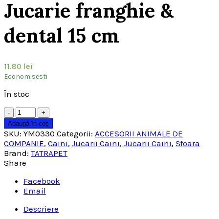
Jucarie franghie &
dental 15 cm
11.80
lei
Economisesti
În stoc
Cantitate
Adaugă în coș
SKU:
YM0330
Categorii:
ACCESORII ANIMALE DE
COMPANIE
,
Caini
,
Jucarii Caini
,
Jucarii Caini
,
Sfoara
Brand:
TATRAPET
Share
Facebook
Email
Descriere