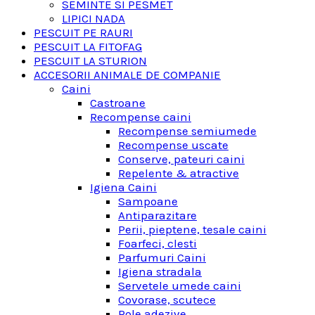
SEMINTE SI PESMET
LIPICI NADA
PESCUIT PE RAURI
PESCUIT LA FITOFAG
PESCUIT LA STURION
ACCESORII ANIMALE DE COMPANIE
Caini
Castroane
Recompense caini
Recompense semiumede
Recompense uscate
Conserve, pateuri caini
Repelente & atractive
Igiena Caini
Sampoane
Antiparazitare
Perii, pieptene, tesale caini
Foarfeci, clesti
Parfumuri Caini
Igiena stradala
Servetele umede caini
Covorase, scutece
Role adezive