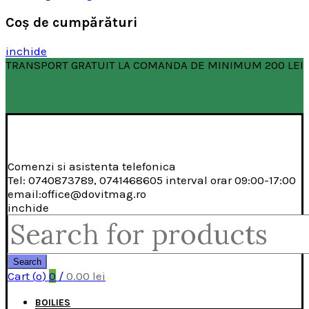
Coş de cumpărături
inchide
TRANSPORT GRATUIT LA COMANDA DE MINIMUM 200 LEI
Comenzi si asistenta telefonica
Tel: 0740873789, 0741468605 interval orar 09:00-17:00
email:office@dovitmag.ro
inchide
Search
for:
Search
Cart (
o
)
0
/
0.00
lei
BOILIES