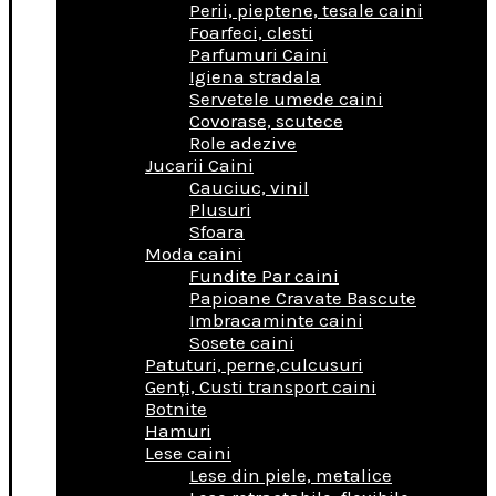
Perii, pieptene, tesale caini
Foarfeci, clesti
Parfumuri Caini
Igiena stradala
Servetele umede caini
Covorase, scutece
Role adezive
Jucarii Caini
Cauciuc, vinil
Plusuri
Sfoara
Moda caini
Fundite Par caini
Papioane Cravate Bascute
Imbracaminte caini
Sosete caini
Patuturi, perne,culcusuri
Genţi, Custi transport caini
Botnite
Hamuri
Lese caini
Lese din piele, metalice