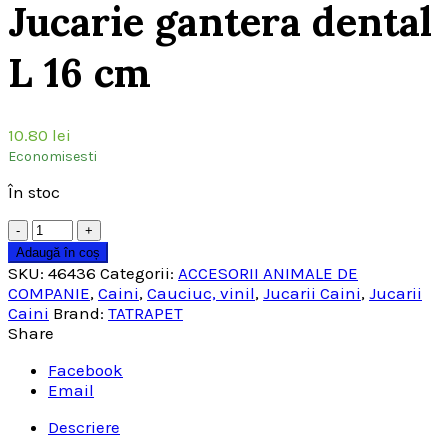
Jucarie gantera dental
L 16 cm
10.80
lei
Economisesti
În stoc
Cantitate
Adaugă în coș
SKU:
46436
Categorii:
ACCESORII ANIMALE DE
COMPANIE
,
Caini
,
Cauciuc, vinil
,
Jucarii Caini
,
Jucarii
Caini
Brand:
TATRAPET
Share
Facebook
Email
Descriere