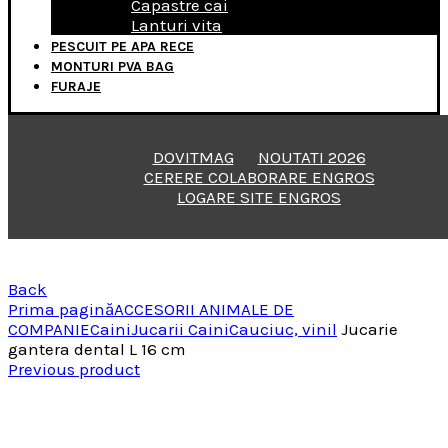
Capastre cai
Lanturi vita
PESCUIT PE APA RECE
MONTURI PVA BAG
FURAJE
DOVITMAG
NOUTATI 2026
CERERE COLABORARE ENGROS
LOGARE SITE ENGROS
Back
Prima pagină
ACCESORII ANIMALE DE
COMPANIE
Caini
Jucarii Caini
Cauciuc, vinil
Jucarie
gantera dental L 16 cm
Previous product