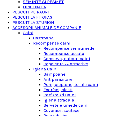
SEMINTE SI PESMET
LIPICI NADA
PESCUIT PE RAURI
PESCUIT LA FITOFAG
PESCUIT LA STURION
ACCESORII ANIMALE DE COMPANIE
Caini
Castroane
Recompense caini
Recompense semiumede
Recompense uscate
Conserve, pateuri caini
Repelente & atractive
Igiena Caini
Sampoane
Antiparazitare
Perii, pieptene, tesale caini
Foarfeci, clesti
Parfumuri Caini
Igiena stradala
Servetele umede caini
Covorase, scutece
Role adezive