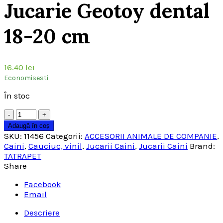
Jucarie Geotoy dental
18-20 cm
16.40
lei
Economisesti
În stoc
Cantitate
Adaugă în coș
SKU:
11456
Categorii:
ACCESORII ANIMALE DE COMPANIE
,
Caini
,
Cauciuc, vinil
,
Jucarii Caini
,
Jucarii Caini
Brand:
TATRAPET
Share
Facebook
Email
Descriere