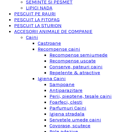
SEMINTE SI PESMET
LIPICI NADA
PESCUIT PE RAURI
PESCUIT LA FITOFAG
PESCUIT LA STURION
ACCESORII ANIMALE DE COMPANIE
Caini
Castroane
Recompense caini
Recompense semiumede
Recompense uscate
Conserve, pateuri caini
Repelente & atractive
Igiena Caini
Sampoane
Antiparazitare
Perii, pieptene, tesale caini
Foarfeci, clesti
Parfumuri Caini
Igiena stradala
Servetele umede caini
Covorase, scutece
Role adezive