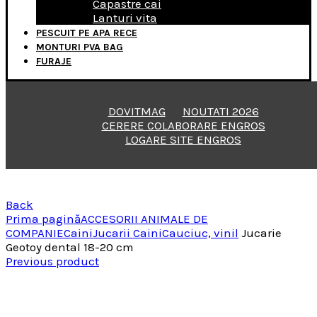
Capastre cai
Lanturi vita
PESCUIT PE APA RECE
MONTURI PVA BAG
FURAJE
DOVITMAG
NOUTATI 2026
CERERE COLABORARE ENGROS
LOGARE SITE ENGROS
Back
Prima pagină
ACCESORII ANIMALE DE
COMPANIE
Caini
Jucarii Caini
Cauciuc, vinil
Jucarie
Geotoy dental 18-20 cm
Previous product