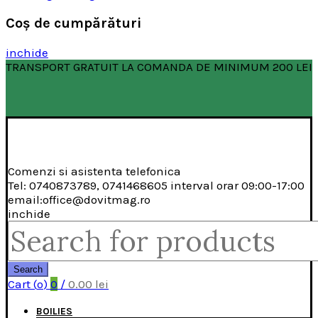
Coş de cumpărături
inchide
TRANSPORT GRATUIT LA COMANDA DE MINIMUM 200 LEI
Comenzi si asistenta telefonica
Tel: 0740873789, 0741468605 interval orar 09:00-17:00
email:office@dovitmag.ro
inchide
Search
for:
Search
Cart (
o
)
0
/
0.00
lei
BOILIES