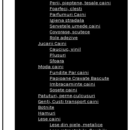
Perii, pieptene, tesale caini
Foarfeci, clesti
Parfumuri Caini
Igiena stradala
Servetele umede caini
Covorase, scutece
Role adezive
Jucarii Caini
Cauciuc, vinil
Plusuri
Sfoara
Moda caini
Fundite Par caini
Papioane Cravate Bascute
Imbracaminte caini
Sosete caini
Patuturi, perne,culcusuri
Genţi, Custi transport caini
Botnite
Hamuri
Lese caini
Lese din piele, metalice