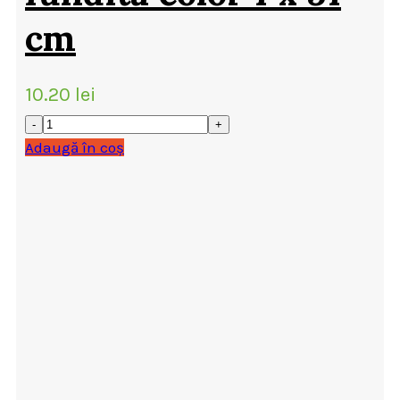
cm
10.20
lei
Adaugă în coș