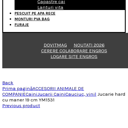
Capastre cai
Lanturi vita
PESCUIT PE APA RECE
MONTURI PVA BAG
FURAJE
DOVITMAG
NOUTATI 2026
CERERE COLABORARE ENGROS
LOGARE SITE ENGROS
Back
Prima pagină
ACCESORII ANIMALE DE
COMPANIE
Caini
Jucarii Caini
Cauciuc, vinil
Jucarie hard
cu maner 19 cm YM1531
Previous product