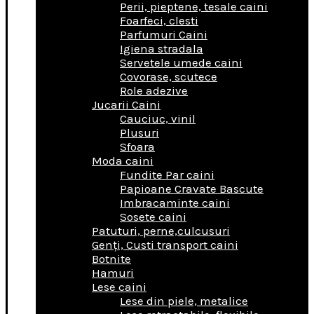
Perii, pieptene, tesale caini
Foarfeci, clesti
Parfumuri Caini
Igiena stradala
Servetele umede caini
Covorase, scutece
Role adezive
Jucarii Caini
Cauciuc, vinil
Plusuri
Sfoara
Moda caini
Fundite Par caini
Papioane Cravate Bascute
Imbracaminte caini
Sosete caini
Patuturi, perne,culcusuri
Genţi, Custi transport caini
Botnite
Hamuri
Lese caini
Lese din piele, metalice