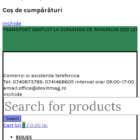
Coş de cumpărături
inchide
TRANSPORT GRATUIT LA COMANDA DE MINIMUM 200 LEI
Comenzi si asistenta telefonica
Tel: 0740873789, 0741468605 interval orar 09:00-17:00
email:office@dovitmag.ro
inchide
Search
for:
Search
Cart (
o
)
0
/
0.00
lei
BOILIES