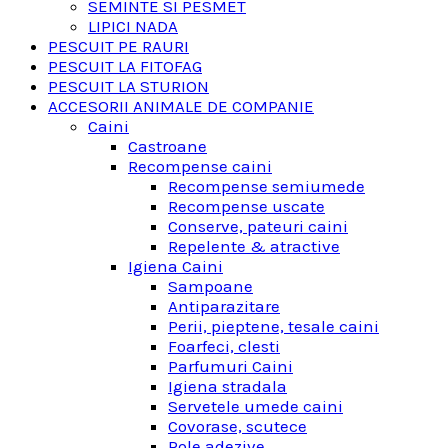
SEMINTE SI PESMET
LIPICI NADA
PESCUIT PE RAURI
PESCUIT LA FITOFAG
PESCUIT LA STURION
ACCESORII ANIMALE DE COMPANIE
Caini
Castroane
Recompense caini
Recompense semiumede
Recompense uscate
Conserve, pateuri caini
Repelente & atractive
Igiena Caini
Sampoane
Antiparazitare
Perii, pieptene, tesale caini
Foarfeci, clesti
Parfumuri Caini
Igiena stradala
Servetele umede caini
Covorase, scutece
Role adezive