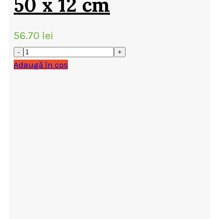
50 x 12 cm
56.70
lei
Adaugă în coș