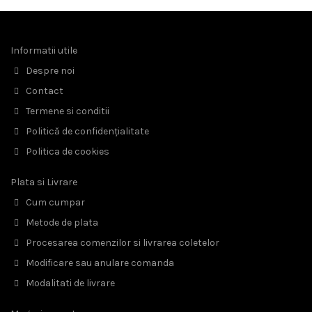
Informatii utile
Despre noi
Contact
Termene si conditii
Politică de confidențialitate
Politica de cookies
Plata si Livrare
Cum cumpar
Metode de plata
Procesarea comenzilor si livrarea coletelor
Modificare sau anulare comanda
Modalitati de livrare