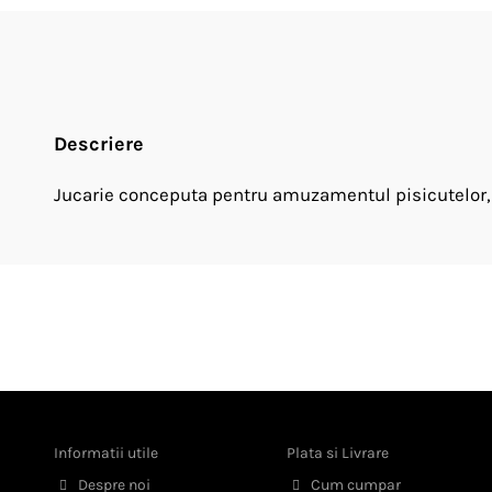
Descriere
Jucarie conceputa pentru amuzamentul pisicutelor, e
Informatii utile
Plata si Livrare
Despre noi
Cum cumpar