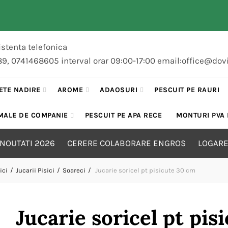
stenta telefonica
89, 0741468605 interval orar 09:00-17:00 email:office@dov
ETE NADIRE
AROME
ADAOSURI
PESCUIT PE RAURI
MALE DE COMPANIE
PESCUIT PE APA RECE
MONTURI PVA
NOUTATI 2026
CERERE COLABORARE ENGROS
LOGARE
ici
Jucarii Pisici
Soareci
Jucarie soricel pt pisicute 30 cm
Jucarie soricel pt pis