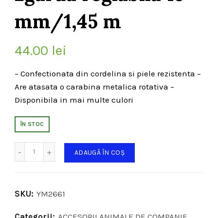
mm/1,45 m
44.00
lei
– Confectionata din cordelina si piele rezistenta –
Are atasata o carabina metalica rotativa –
Disponibila in mai multe culori
ÎN STOC
Cantitate
ADAUGĂ ÎN COȘ
SKU:
YM2661
Categorii:
ACCESORII ANIMALE DE COMPANIE
,