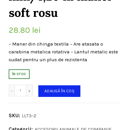
soft rosu
28.80
lei
– Maner din chinga textila – Are atasata o
carabina metalica rotativa – Lantul metalic este
sudat pentru un plus de rezistenta
ÎN STOC
Cantitate
ADAUGĂ ÎN COȘ
SKU:
LLT3-2
Categorii:
ACCESORII ANIMALE DE COMPANIE
,