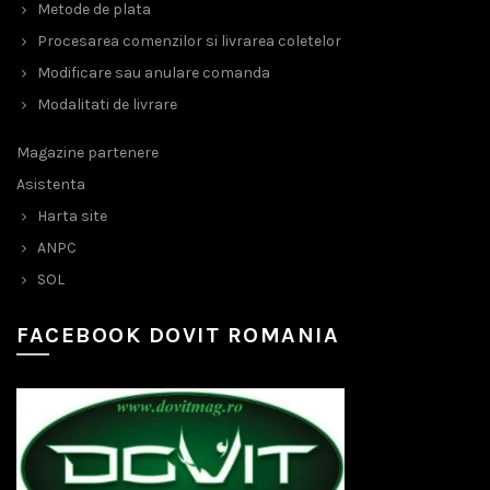
Metode de plata
Procesarea comenzilor si livrarea coletelor
Modificare sau anulare comanda
Modalitati de livrare
Magazine partenere
Asistenta
Harta site
ANPC
SOL
FACEBOOK DOVIT ROMANIA