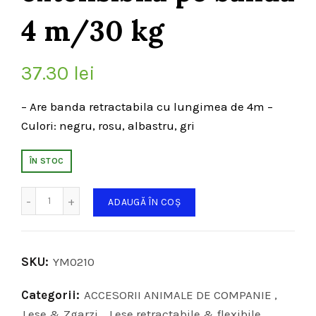
4 m/30 kg
37.30
lei
– Are banda retractabila cu lungimea de 4m –
Culori: negru, rosu, albastru, gri
ÎN STOC
Cantitate
ADAUGĂ ÎN COȘ
SKU:
YM0210
Categorii:
ACCESORII ANIMALE DE COMPANIE
,
Lese & Zgarzi
,
Lese retractabile & flexibile