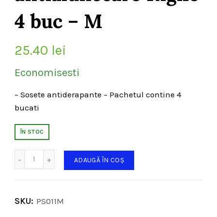
4 buc – M
25.40
lei
Economisesti
– Sosete antiderapante – Pachetul contine 4
bucati
ÎN STOC
Cantitate
ADAUGĂ ÎN COȘ
SKU:
PS011M