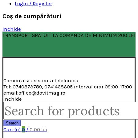
Login / Register
Coş de cumpărături
inchide
TRANSPORT GRATUIT LA COMANDA DE MINIMUM 200 LEI
Comenzi si asistenta telefonica
Tel: 0740873789, 0741468605 interval orar 09:00-17:00
email:office@dovitmag.ro
inchide
Search
for:
Search
Cart (
o
)
0
/
0.00
lei