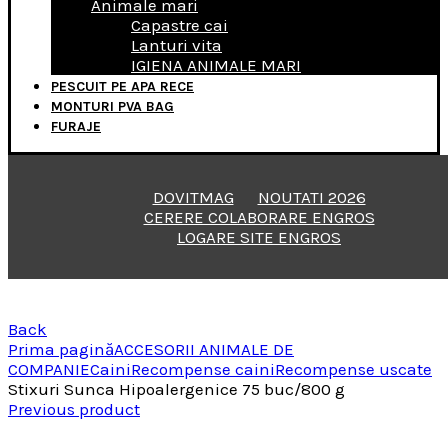
Animale mari
Capastre cai
Lanturi vita
IGIENA ANIMALE MARI
PESCUIT PE APA RECE
MONTURI PVA BAG
FURAJE
DOVITMAG
NOUTATI 2026
CERERE COLABORARE ENGROS
LOGARE SITE ENGROS
Back
Prima pagină
ACCESORII ANIMALE DE
COMPANIE
Caini
Recompense caini
Recompense uscate
Stixuri Sunca Hipoalergenice 75 buc/800 g
Previous product