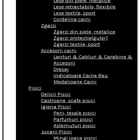
Lese din piele, metalice
Lese retractabile, flexibile
Lese textile, sport
Cordelina caini
Zgarzi
Zgarzi din piele, metalice
Zgarzi protectie(guler)
Zgarzi textile, sport
Accesorii caini
Lanturi & Cabluri & Carabine &
Accesorii
Dresaj
Indicatoare Caine Rau
Medalioane Caini
Pisici
Delicii Pisici
Castroane, scafe pisici
Igiena Pisici
Perii, tesale pisici
Parfumuri pisici
Asternuturi pisici
Jucarii Pisici
Mingi joaca pisici