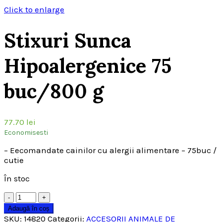
Click to enlarge
Stixuri Sunca
Hipoalergenice 75
buc/800 g
77.70
lei
Economisesti
– Eecomandate cainilor cu alergii alimentare – 75buc /
cutie
În stoc
Cantitate
Adaugă în coș
SKU:
14820
Categorii:
ACCESORII ANIMALE DE