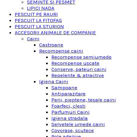
SEMINTE SI PESMET
LIPICI NADA
PESCUIT PE RAURI
PESCUIT LA FITOFAG
PESCUIT LA STURION
ACCESORII ANIMALE DE COMPANIE
Caini
Castroane
Recompense caini
Recompense semiumede
Recompense uscate
Conserve, pateuri caini
Repelente & atractive
Igiena Caini
Sampoane
Antiparazitare
Perii, pieptene, tesale caini
Foarfeci, clesti
Parfumuri Caini
Igiena stradala
Servetele umede caini
Covorase, scutece
Role adezive