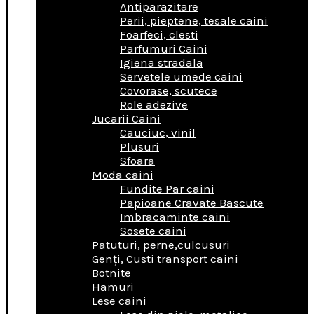
Antiparazitare
Perii, pieptene, tesale caini
Foarfeci, clesti
Parfumuri Caini
Igiena stradala
Servetele umede caini
Covorase, scutece
Role adezive
Jucarii Caini
Cauciuc, vinil
Plusuri
Sfoara
Moda caini
Fundite Par caini
Papioane Cravate Bascute
Imbracaminte caini
Sosete caini
Patuturi, perne,culcusuri
Genţi, Custi transport caini
Botnite
Hamuri
Lese caini