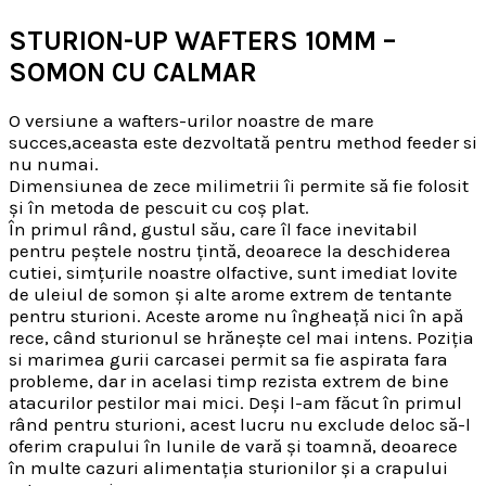
STURION-UP WAFTERS 10MM –
SOMON CU CALMAR
O versiune a wafters-urilor noastre de mare
succes,aceasta este dezvoltată pentru method feeder si
nu numai.
Dimensiunea de zece milimetrii îi permite să fie folosit
și în metoda de pescuit cu coș plat.
În primul rând, gustul său, care îl face inevitabil
pentru peștele nostru țintă, deoarece la deschiderea
cutiei, simțurile noastre olfactive, sunt imediat lovite
de uleiul de somon și alte arome extrem de tentante
pentru sturioni. Aceste arome nu îngheață nici în apă
rece, când sturionul se hrănește cel mai intens. Poziția
si marimea gurii carcasei permit sa fie aspirata fara
probleme, dar in acelasi timp rezista extrem de bine
atacurilor pestilor mai mici. Deși l-am făcut în primul
rând pentru sturioni, acest lucru nu exclude deloc să-l
oferim crapului în lunile de vară și toamnă, deoarece
în multe cazuri alimentația sturionilor și a crapului