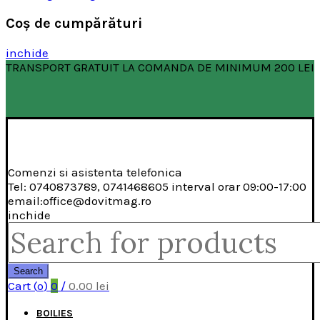
Coş de cumpărături
inchide
TRANSPORT GRATUIT LA COMANDA DE MINIMUM 200 LEI
Comenzi si asistenta telefonica
Tel: 0740873789, 0741468605 interval orar 09:00-17:00
email:office@dovitmag.ro
inchide
Search
for:
Search
Cart (
o
)
0
/
0.00
lei
BOILIES