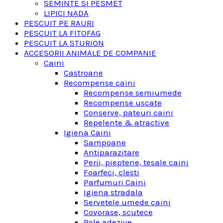
SEMINTE SI PESMET
LIPICI NADA
PESCUIT PE RAURI
PESCUIT LA FITOFAG
PESCUIT LA STURION
ACCESORII ANIMALE DE COMPANIE
Caini
Castroane
Recompense caini
Recompense semiumede
Recompense uscate
Conserve, pateuri caini
Repelente & atractive
Igiena Caini
Sampoane
Antiparazitare
Perii, pieptene, tesale caini
Foarfeci, clesti
Parfumuri Caini
Igiena stradala
Servetele umede caini
Covorase, scutece
Role adezive