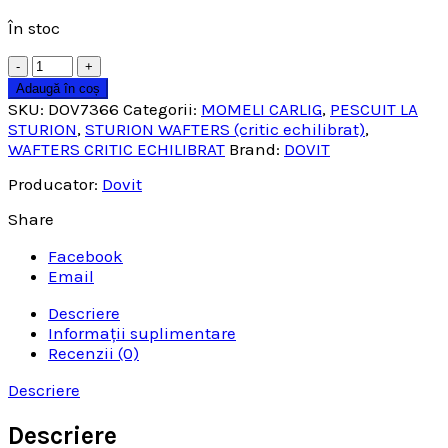
În stoc
Cantitate
Adaugă în coș
SKU:
DOV7366
Categorii:
MOMELI CARLIG
,
PESCUIT LA
STURION
,
STURION WAFTERS (critic echilibrat)
,
WAFTERS CRITIC ECHILIBRAT
Brand:
DOVIT
Producator:
Dovit
Share
Facebook
Email
Descriere
Informații suplimentare
Recenzii (0)
Descriere
Descriere