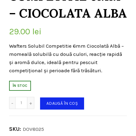
– CIOCOLATA ALBA
29.00
lei
Wafters Solubil Competitie 6mm Ciocolată Albă –
momeală solubilă cu două culori, reacție rapidă
și aromă dulce, ideală pentru pescuit
competițional și perioade fără trăsături.
ÎN STOC
Cantitate
ADAUGĂ ÎN COȘ
SKU:
DOV8025