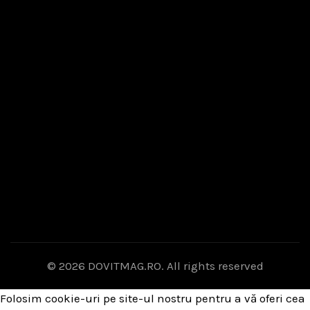
© 2026
DOVITMAG.RO
. All rights reserved
Folosim cookie-uri pe site-ul nostru pentru a vă oferi cea