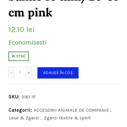
cm pink
12.10
lei
Economisesti
ÎN STOC
Cantitate
ADAUGĂ ÎN COȘ
SKU:
3161.1F
Categorii:
ACCESORII ANIMALE DE COMPANIE
,
Lese & Zgarzi
,
Zgarzi textile & sport