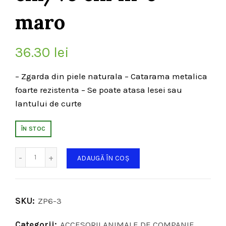
maro
36.30
lei
– Zgarda din piele naturala – Catarama metalica
foarte rezistenta – Se poate atasa lesei sau
lantului de curte
ÎN STOC
Cantitate
ADAUGĂ ÎN COȘ
SKU:
ZP6-3
Categorii:
ACCESORII ANIMALE DE COMPANIE
,