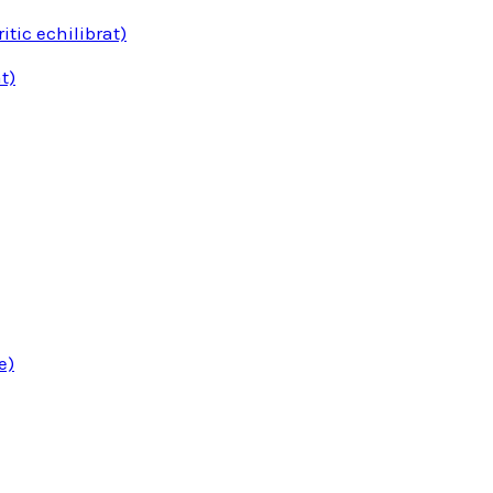
tic echilibrat)
t)
e)