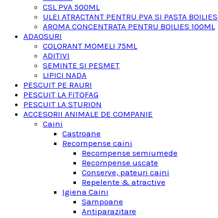
CSL PVA 500ML
ULEI ATRACTANT PENTRU PVA SI PASTA BOILIES
AROMA CONCENTRATA PENTRU BOILIES 100ML
ADAOSURI
COLORANT MOMELI 75ML
ADITIVI
SEMINTE SI PESMET
LIPICI NADA
PESCUIT PE RAURI
PESCUIT LA FITOFAG
PESCUIT LA STURION
ACCESORII ANIMALE DE COMPANIE
Caini
Castroane
Recompense caini
Recompense semiumede
Recompense uscate
Conserve, pateuri caini
Repelente & atractive
Igiena Caini
Sampoane
Antiparazitare