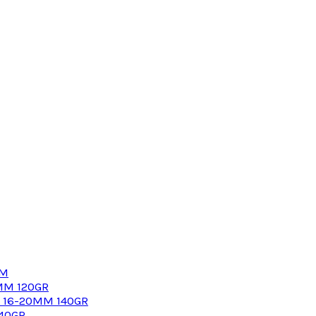
MM
MM 120GR
G 16-20MM 140GR
40GR