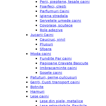
Perii, pieptene, tesale caini
Foarfeci, clesti
Parfumuri Caini
Igiena stradala
Servetele umede caini
Covorase, scutece
Role adezive
Jucarii Caini
Cauciuc, vinil
Plusuri
Sfoara
Moda caini
Fundite Par caini
Papioane Cravate Bascute
Imbracaminte caini
Sosete caini
Patuturi, perne,culcusuri
Genţi, Custi transport caini
Botnite
Hamuri
Lese caini
Lese din piele, metalice
Lese retractabile, flexibile