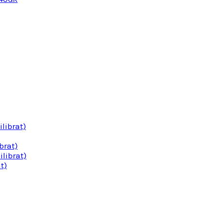
librat)
brat)
librat)
t)