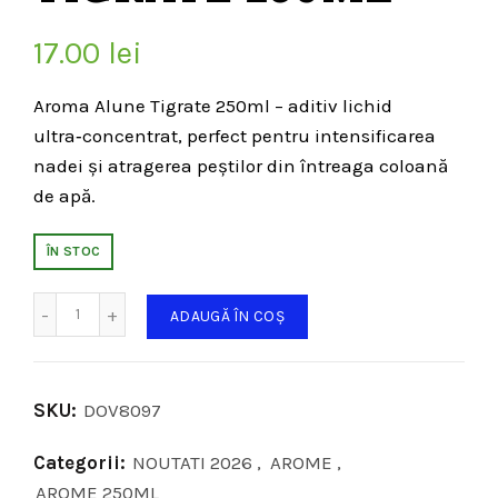
17.00
lei
Aroma Alune Tigrate 250ml – aditiv lichid
ultra‑concentrat, perfect pentru intensificarea
nadei și atragerea peștilor din întreaga coloană
de apă.
ÎN STOC
Cantitate
ADAUGĂ ÎN COȘ
SKU:
DOV8097
Categorii:
NOUTATI 2026
,
AROME
,
AROME 250ML